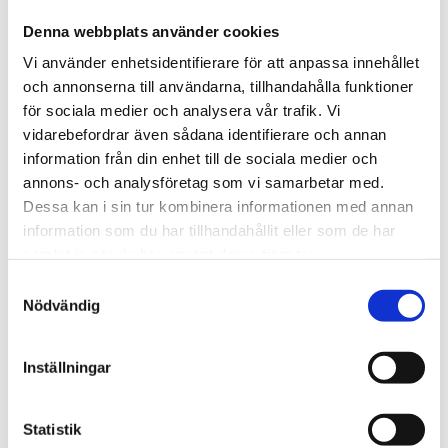
Mixed Chicks
Denna webbplats använder cookies
Vi använder enhetsidentifierare för att anpassa innehållet
O
P
och annonserna till användarna, tillhandahålla funktioner
för sociala medier och analysera vår trafik. Vi
ORS
Palmers
vidarebefordrar även sådana identifierare och annan
information från din enhet till de sociala medier och
annons- och analysföretag som vi samarbetar med.
Q
R
Dessa kan i sin tur kombinera informationen med annan
information som du har tillhandahållit eller som de har
Queen Helene
Rapunzel Coils
samlat in när du har använt deras tjänster.
Queen Elisabeth
Red One
S
Nödvändig
a
S
T
m
t
Inställningar
Safah's Natural
Taliah Waajid
y
c
Salon Pro
TGIN
k
Statistik