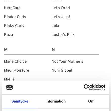
KeraCare
Let's Dred
Kinder Curls
Let's Jam!
Kinky Curly
Lola
Kuza
Luster's Pink
M
N
Mane Choice
Not Your Mother's
Maui Moisture
Nuni Global
Mielle
Miss Jessie's
Motions
Samtycke
Information
Om
Moistful Curl