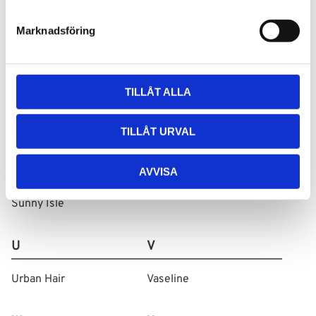
Shea Moisture
Tree Hut
e
s
ShyGirl
Marknadsföring
v
Schwarzkopf Got2B Glued
a
l
Skala
TILLÅT ALLA
Sleek
Spunge
TILLÅT URVAL
SterStyle
AVVISA
Style Factor
Sunny Isle
U
V
Urban Hair
Vaseline