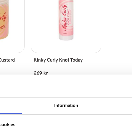
Custard
Kinky Curly Knot Today
269
kr
Lägg till i favoriter
Lägg till i favoriter
Information
cookies