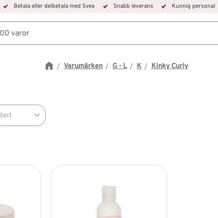
Betala eller delbetala med Svea
Snabb leverans
Kunnig personal
Varumärken
G - L
K
Kinky Curly
dast
i lager
0