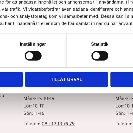
e för att anpassa innehållet och annonserna till användarna, tillh
vår trafik. Vi vidarebefordrar även sådana identifierare och anna
nnons- och analysföretag som vi samarbetar med. Dessa kan i sin
har tillhandahållit eller som de har samlat in när du har använt 
Snabb leverans
Inställningar
Statistik
Vår butik i Stockholm C
Vår bu
Drottninggatan 100
Storhol
111 60 Stockholm
127 48 
TILLÅT URVAL
Öppettider
Öppett
s
du
Mån-Fre: 10-19
Mån-Fre
Lör: 10-17
Lör: 10-
Sön: 11-16
Sön: 11-
Telefon:
08 - 12 13 79 79
Telefon