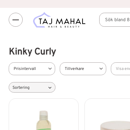
Kinky Curly
Prisintervall
Tillverkare
Visa en
Kinky Curly
2
Finns 
Välj sortering
229
399