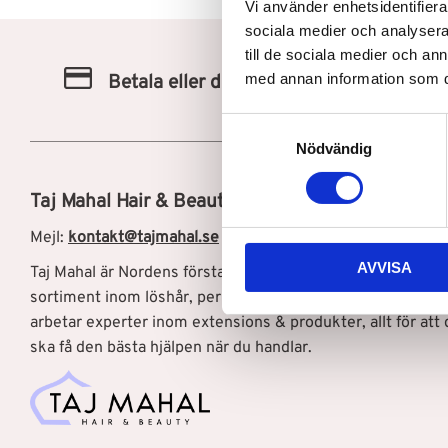
Vi använder enhetsidentifierar
sociala medier och analysera 
till de sociala medier och a
med annan information som du 
Betala eller delbetala med Klarna
S
Nödvändig
a
m
t
Taj Mahal Hair & Beauty AB
y
Mejl:
kontakt@tajmahal.se
c
AVVISA
k
Taj Mahal är Nordens första löshårsbutik med ett brett
e
sortiment inom löshår, peruker, och hårprodukter. Hos os
s
arbetar experter inom extensions & produkter, allt för att 
v
ska få den bästa hjälpen när du handlar.
a
l