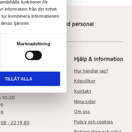
andahålla funktioner för
n information från din enhet
 tur kombinera informationen
deras tjänster.
Utbildad personal
Marknadsföring
tik i Skärholmen C
Hjälp & information
msgatan 3
Hur handlar jag?
Skärholmen
TILLÅT ALLA
Köpvillkor
ider
Kontakt
: 10-20
Mina sidor
19
Om oss
18
Policy och cookies
:
08 - 22 19 80