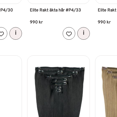
 #P4/30
Elite Rakt äkta hår #P4/33
Elite Rak
990
kr
990
kr
Lägg till i favoriter
Lägg till i favoriter