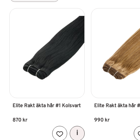
289
2 590
Elite Rakt äkta hår #1 Kolsvart
Elite Rakt äkta hår 
870
kr
990
kr
Lägg till i favoriter