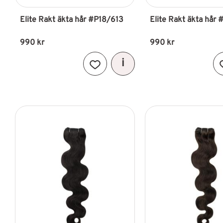
Elite Rakt äkta hår #P18/613
Elite Rakt äkta hår
990
kr
990
kr
Lägg till i favoriter