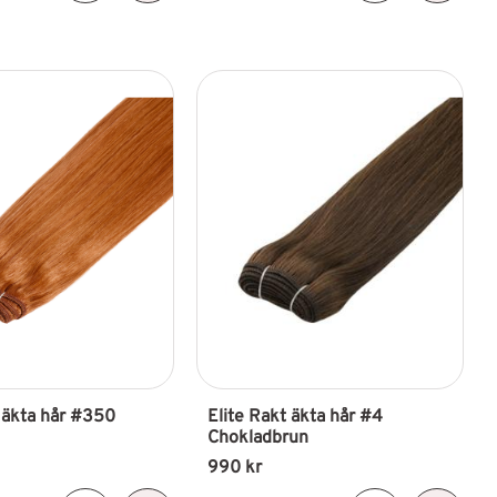
t äkta hår #350
Elite Rakt äkta hår #4 
Chokladbrun
990
kr