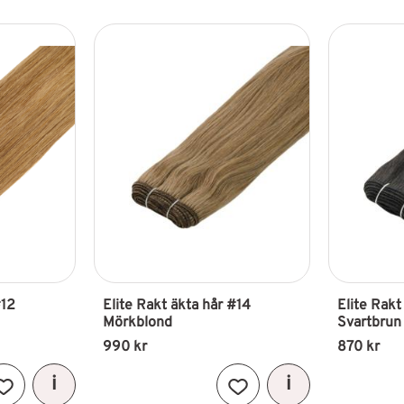
#1B Svartbrun
1
#2 Mörkbrun
1
Visa fler
#12
Elite Rakt äkta hår #14 
Elite Rakt
Mörkblond
Svartbrun
990
kr
870
kr
Lägg till i favoriter
Lägg till i favoriter