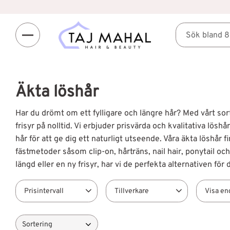
Äkta löshår
Har du drömt om ett fylligare och längre hår? Med vårt sor
frisyr på nolltid. Vi erbjuder prisvärda och kvalitativa lös
hår för att ge dig ett naturligt utseende. Våra äkta löshår 
fästmetoder såsom clip-on, hårträns, nail hair, ponytail oc
längd eller en ny frisyr, har vi de perfekta alternativen för d
Prisintervall
Tillverkare
Visa en
Elite
56
Finns 
Välj sortering