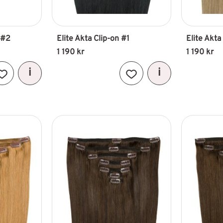
 #2
Elite Äkta Clip-on #1
Elite Äkta
1 190
kr
1 190
kr
Lägg till i favoriter
Lägg till i favoriter