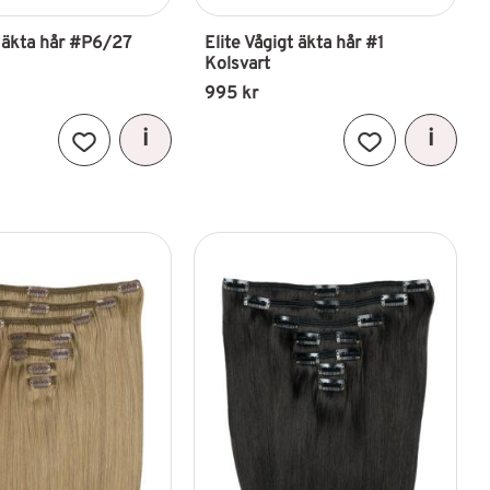
t äkta hår #P6/27
Elite Vågigt äkta hår #1 
Kolsvart
995
kr
Lägg till i favoriter
Lägg till i favori