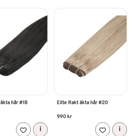
 äkta hår #1B 
Elite Rakt äkta hår #20
990
kr
Lägg till i favoriter
Lägg till i favori