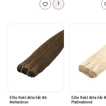
Lägg till i favoriter
Elite Rakt äkta hår #6 
Elite Rakt äkta hår 
Mellanbrun
Platinablond