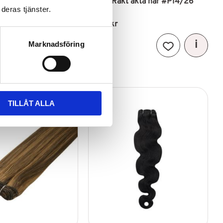
t äkta hår #P14/24
Elite Rakt äkta hår #P14/26
deras tjänster.
990
kr
Marknadsföring
Lägg till i favoriter
Lägg till i favori
TILLÅT ALLA