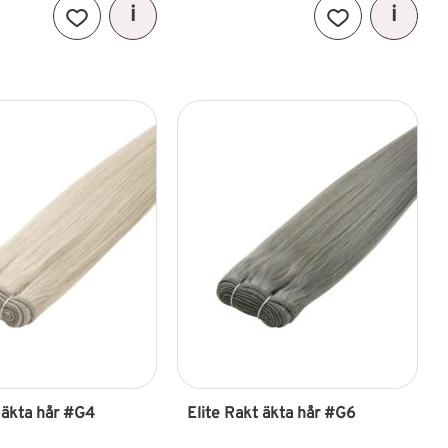
Lägg till i favoriter
Lägg till i favori
 äkta hår #G4
Elite Rakt äkta hår #G6