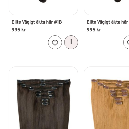
Elite Vågigt äkta hår #1B
Elite Vågigt äkta hår
995
kr
995
kr
Lägg till i favoriter