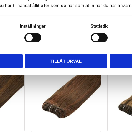
Elite Rakt äkta hår #P12/613
Elite Rak
har tillhandahållit eller som de har samlat in när du har använt 
990
kr
990
kr
Inställningar
Statistik
Lägg till i favoriter
Lägg till i favoriter
TILLÅT URVAL