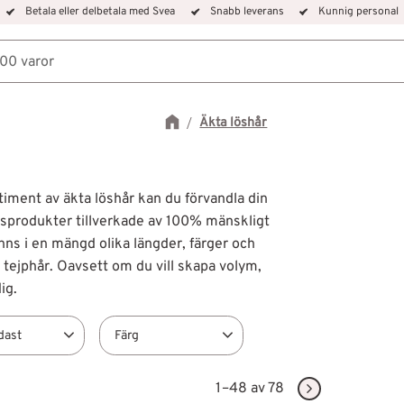
Betala eller delbetala med Svea
Snabb leverans
Kunnig personal
Äkta löshår
timent av äkta löshår kan du förvandla din
hårsprodukter tillverkade av 100% mänskligt
finns i en mängd olika längder, färger och
h tejphår. Oavsett om du vill skapa volym,
ig.
dast
Färg
i lager
69
#1 Kolsvart
1
1–
48
av
78
#12/613
1