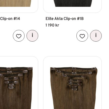
 Clip-on #14
Elite Äkta Clip-on #1B
1 190
kr
Lägg till i favoriter
Lägg till i favori