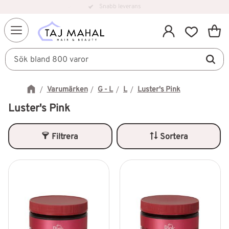
Snabb leverans
Kundv
Meny
Favorit
Varumärken
G - L
L
Luster's Pink
Luster's Pink
Filtrera
Sortera