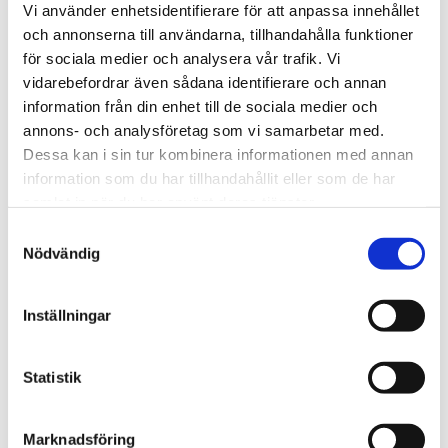
Butter & Coconut Oil 
Butter & Coconut Oil 
Vi använder enhetsidentifierare för att anpassa innehållet
Co-Wash
Shampoo
och annonserna till användarna, tillhandahålla funktioner
49
kr
119
kr
för sociala medier och analysera vår trafik. Vi
vidarebefordrar även sådana identifierare och annan
Lägg till i favoriter
Lägg till i fav
information från din enhet till de sociala medier och
annons- och analysföretag som vi samarbetar med.
Dessa kan i sin tur kombinera informationen med annan
information som du har tillhandahållit eller som de har
samlat in när du har använt deras tjänster.
S
Nödvändig
a
m
t
Inställningar
y
c
k
Statistik
e
Luster's Pink Super 
s
Marknadsföring
Moisturizing Curl 