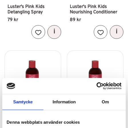
Luster's Pink Kids 
Luster's Pink Kids 
Detangling Spray
Nourishing Conditioner
79
kr
89
kr
Lägg till i favoriter
Lägg till i fav
Samtycke
Information
Om
Denna webbplats använder cookies
Luster's Pink Shea 
Luster's Pink Shea 