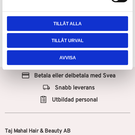
v
Definer
a
99
kr
l
TILLÅT ALLA
Lägg till i favoriter
TILLÅT URVAL
AVVISA
Betala eller delbetala med Svea
Snabb leverans
Utbildad personal
Taj Mahal Hair & Beauty AB