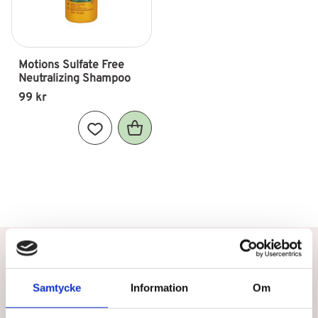
Motions Sulfate Free 
Neutralizing Shampoo
99
kr
Lägg till i favoriter
Betala eller delbetala med Svea
Snabb leverans
Samtycke
Information
Om
Utbildad personal