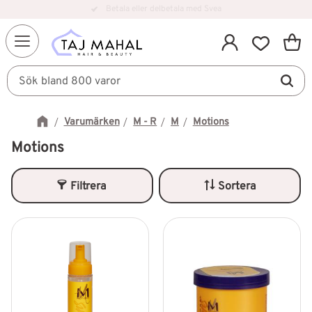
Betala eller delbetala med Svea
Snabb leverans
Kundv
Meny
Favorit
Varumärken
M - R
M
Motions
Motions
Filtrera
Sortera