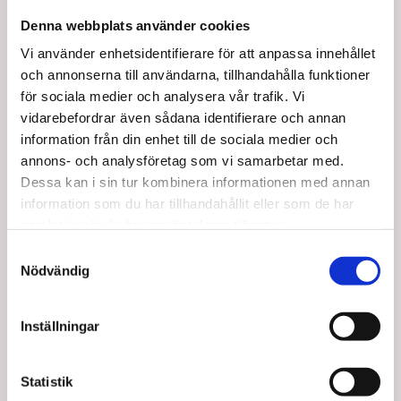
Denna webbplats använder cookies
Vi använder enhetsidentifierare för att anpassa innehållet
Taj Mahal Hair & Beauty AB
och annonserna till användarna, tillhandahålla funktioner
för sociala medier och analysera vår trafik. Vi
Mejl:
kontakt@tajmahal.se
vidarebefordrar även sådana identifierare och annan
Taj Mahal är Nordens första löshårsbutik med ett brett
information från din enhet till de sociala medier och
sortiment inom löshår, peruker, och hårprodukter. Hos
annons- och analysföretag som vi samarbetar med.
Dessa kan i sin tur kombinera informationen med annan
oss arbetar experter inom extensions & produkter, allt för
information som du har tillhandahållit eller som de har
att du ska få den bästa hjälpen när du handlar.
samlat in när du har använt deras tjänster.
S
Nödvändig
a
m
t
Inställningar
y
c
k
Statistik
Nyhetsbrev