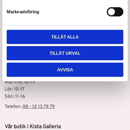
e
s
Marknadsföring
v
Prenumerera
a
l
integritetspolicy
Dina personuppgifter behandlas i enlighet med vår
.
TILLÅT ALLA
Vår butik i Stockholm C
TILLÅT URVAL
Drottninggatan 100
111 60 Stockholm
AVVISA
Öppettider
Mån-Fre: 10-19
Lör: 10-17
Sön: 11-16
Telefon:
08 - 12 13 79 79
Vår butik i Kista Galleria