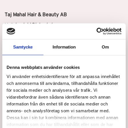
Taj Mahal Hair & Beauty AB
Mejl:
kontakt@tajmahal.se
Taj Mahal är Nordens första löshårsbutik med ett brett
sortiment inom löshår, peruker, och hårprodukter. Hos
Samtycke
Information
Om
oss arbetar experter inom extensions & produkter, allt för
att du ska få den bästa hjälpen när du handlar.
Denna webbplats använder cookies
Vi använder enhetsidentifierare för att anpassa innehållet
och annonserna till användarna, tillhandahålla funktioner
för sociala medier och analysera vår trafik. Vi
vidarebefordrar även sådana identifierare och annan
information från din enhet till de sociala medier och
annons- och analysföretag som vi samarbetar med.
Nyhetsbrev
Dessa kan i sin tur kombinera informationen med annan
information som du har tillhandahållit eller som de har