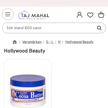
Betala eller delbetala med Svea
Snabb leverans
Kundv
Meny
Favorit
Varumärken
G - L
H
Hollywood Beauty
Hollywood Beauty