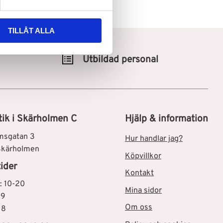
TILLÅT ALLA
Utbildad personal
tik i Skärholmen C
Hjälp & information
msgatan 3
Hur handlar jag?
Skärholmen
Köpvillkor
ider
Kontakt
: 10-20
Mina sidor
19
Om oss
18