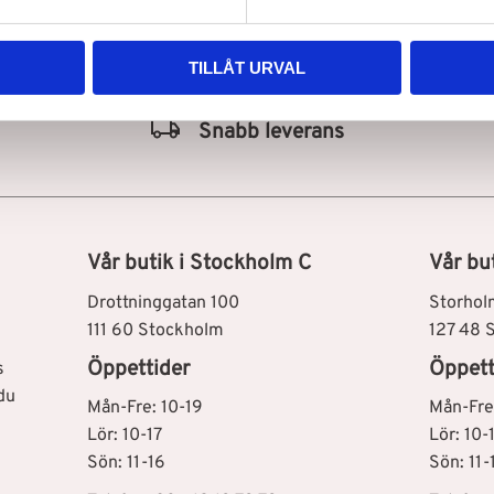
TILLÅT URVAL
Snabb leverans
Vår butik i Stockholm C
Vår bu
Drottninggatan 100
Storhol
111 60 Stockholm
127 48 
Öppettider
Öppett
s
du
Mån-Fre: 10-19
Mån-Fre
Lör: 10-17
Lör: 10-
Sön: 11-16
Sön: 11-