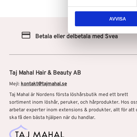
y
c
AVVISA
k
e
s
Betala eller delbetala med Svea
v
a
l
Taj Mahal Hair & Beauty AB
Mejl:
kontakt@tajmahal.se
Taj Mahal är Nordens första löshårsbutik med ett brett
sortiment inom löshår, peruker, och hårprodukter. Hos os
arbetar experter inom extensions & produkter, allt för att 
ska få den bästa hjälpen när du handlar.