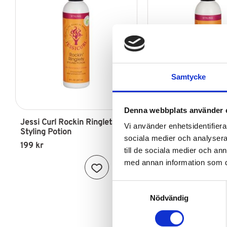
Samtycke
Denna webbplats använder 
Jessi Curl Rockin Ringlets 
Jessi Curl Spiraliciou
Vi använder enhetsidentifierar
Styling Potion
Gel
sociala medier och analysera 
199
kr
199
kr
till de sociala medier och a
med annan information som du 
Lägg till i favoriter
S
Nödvändig
a
m
t