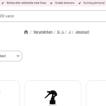
Betala eller delbetala med Svea
Snabb leverans
Kunnig personal
Varumärken
G - L
J
Jessicurl
dast
i lager
7