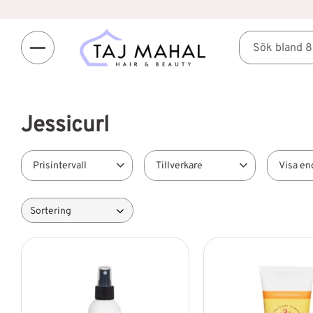
Jessicurl
Prisintervall
Tillverkare
Visa en
199
Jessicurl
8
Finns 
Välj sortering