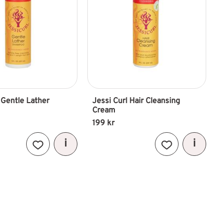
 Gentle Lather 
Jessi Curl Hair Cleansing 
Cream
199
kr
Lägg till i favoriter
Lägg till i favori