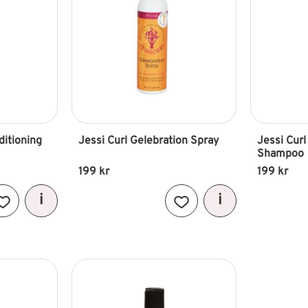
itioning 
Jessi Curl Gelebration Spray
Jessi Curl
Shampoo
199
kr
199
kr
Lägg till i favoriter
Lägg till i favoriter