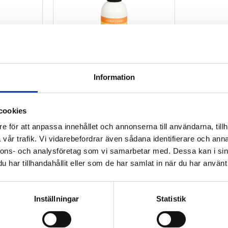
Information
cookies
s Styling 
Jessicurl Too Shea! 
e för att anpassa innehållet och annonserna till användarna, tillh
Conditioner
vår trafik. Vi vidarebefordrar även sådana identifierare och anna
199
kr
nnons- och analysföretag som vi samarbetar med. Dessa kan i sin
har tillhandahållit eller som de har samlat in när du har använt 
Lägg till i favoriter
Lägg till i favoriter
Inställningar
Statistik