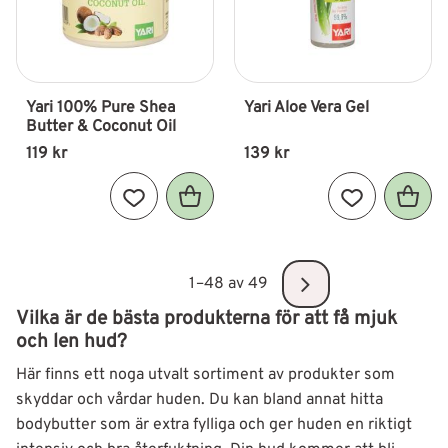
Yari 100% Pure Shea 
Yari Aloe Vera Gel
Butter & Coconut Oil
119
kr
139
kr
Lägg till i favoriter
Lägg till i fav
1–
48
av
49
Vilka är de bästa produkterna för att få mjuk
och len hud?
Här finns ett noga utvalt sortiment av produkter som
skyddar och vårdar huden. Du kan bland annat hitta
bodybutter som är extra fylliga och ger huden en riktigt