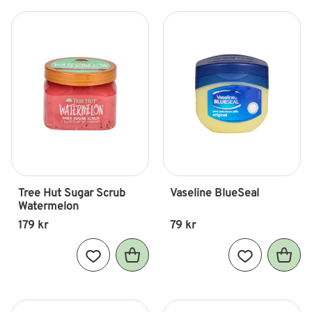
Tree Hut Sugar Scrub 
Vaseline BlueSeal
Watermelon
179
kr
79
kr
Lägg till i favoriter
Lägg till i fav