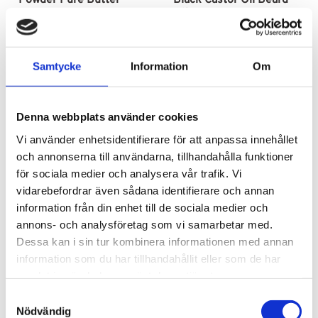
Powder Pure Butter
Black Castor Oil Beard 
Oil
149
kr
169
kr
Samtycke
Information
Om
Lägg till i favoriter
Lägg till i fav
Denna webbplats använder cookies
Vi använder enhetsidentifierare för att anpassa innehållet
och annonserna till användarna, tillhandahålla funktioner
för sociala medier och analysera vår trafik. Vi
vidarebefordrar även sådana identifierare och annan
information från din enhet till de sociala medier och
annons- och analysföretag som vi samarbetar med.
Dessa kan i sin tur kombinera informationen med annan
information som du har tillhandahållit eller som de har
samlat in när du har använt deras tjänster.
Tree Hut Body Butter 
Tree Hut Body Butter 
S
Moroccan Rose
Vanilla
Nödvändig
a