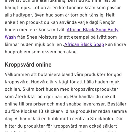
intensiv och bra återfuktning. Din hud kommer att bli
härligt mjuk. Lotion är en lite tunnare kräm som passar
alla hudtyper, även hud som är torr och känslig. Helt
enkelt en produkt du kan använda varje dag! Rengör
huden med en skonsam tvål.
African Black Soap Body
Wash
från Shea Moisture är ett exempel på tvätt som
lämnar huden mjuk och len .
African Black Soap
kan lindra
hudproblem som eksem och akne.
Kroppsvård online
Välkommen att botanisera bland våra produkter för god
kroppsvård. Hudvård är viktigt för att hålla huden mjuk
och len. Skäm bort huden med kroppsvårdsprodukter
som återfuktar och ger näring. Här handlar du enkelt
online till bra priser och med snabba leveranser. Beställer
du före klockan 13 skickar vi dina produkter redan samma
dag. Vi har också en butik mitt i centrala Stockholm. Där
hittar du produkter för kroppsvård men också såklart