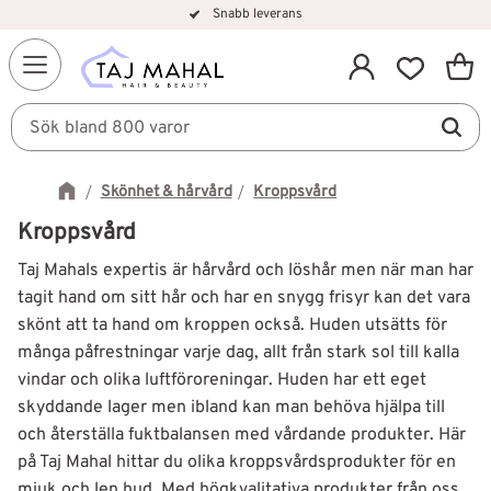
Snabb leverans
Kundv
Meny
Favorit
Skönhet & hårvård
Kroppsvård
Kroppsvård
Taj Mahals expertis är hårvård och löshår men när man har
tagit hand om sitt hår och har en snygg frisyr kan det vara
skönt att ta hand om kroppen också. Huden utsätts för
många påfrestningar varje dag, allt från stark sol till kalla
vindar och olika luftföroreningar. Huden har ett eget
skyddande lager men ibland kan man behöva hjälpa till
och återställa fuktbalansen med vårdande produkter. Här
på Taj Mahal hittar du olika kroppsvårdsprodukter för en
mjuk och len hud. Med högkvalitativa produkter från oss