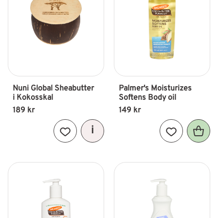
Nuni Global Sheabutter 
Palmer's Moisturizes 
i Kokosskal
Softens Body oil
189
kr
149
kr
Lägg till i favoriter
Lägg till i fav