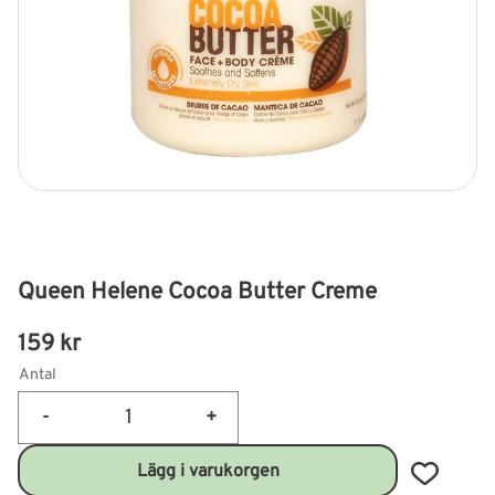
Queen Helene Cocoa Butter Creme
159
kr
Antal
-
+
Lägg till 