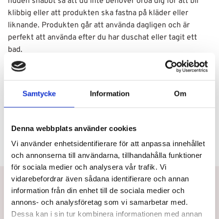
huden snabbt så att du inte behöver oroa dig för att bli
klibbig eller att produkten ska fastna på kläder eller
liknande. Produkten går att använda dagligen och är
perfekt att använda efter du har duschat eller tagit ett
bad.
Användning
Samtycke
Information
Om
Ingredienser
Denna webbplats använder cookies
Vi använder enhetsidentifierare för att anpassa innehållet
och annonserna till användarna, tillhandahålla funktioner
för sociala medier och analysera vår trafik. Vi
vidarebefordrar även sådana identifierare och annan
Betala eller delbetala med Klarna
information från din enhet till de sociala medier och
Snabb leverans
annons- och analysföretag som vi samarbetar med.
Dessa kan i sin tur kombinera informationen med annan