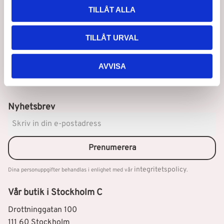
att du ska få den bästa hjälpen när du handlar.
TILLÅT ALLA
TILLÅT URVAL
AVVISA
Nyhetsbrev
Prenumerera
integritetspolicy
Dina personuppgifter behandlas i enlighet med vår
.
Vår butik i Stockholm C
Drottninggatan 100
111 60 Stockholm