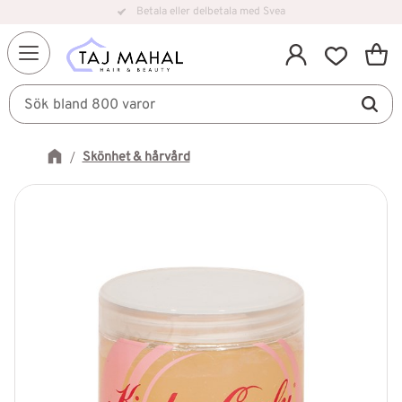
Betala eller delbetala med Svea
Snabb leverans
Kundv
Meny
Favorit
Skönhet & hårvård