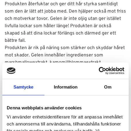
Produkten återfuktar och ger ditt hår styrka samtidigt
som den är lätt att jobba med. Den hjälper också mot friss
och motverkar tovor. Gelen är inte oljig utan ger istället
livfulla lockar som håller länge! Produkten är också
skapad så att dina lockar förlängs och därmed ger ett
bättre fall.
Produkten är rik på näring som stärker och skyddar håret
mot skador. Gelen innehåller ingredienser som
marshmallowextrakt, kamomillblommaextrakt,
agavesirapextrakt och aloe vera juice. Dessa ingredienser
återfuktar och gör håret skinande lent, skyddar håret och
gör att det växer bättre.
Samtycke
Information
Om
Denna webbplats använder cookies
Användning
Vi använder enhetsidentifierare för att anpassa innehållet
och annonserna till användarna, tillhandahålla funktioner
Ingredienser
för sociala medier och analysera vår trafik. Vi