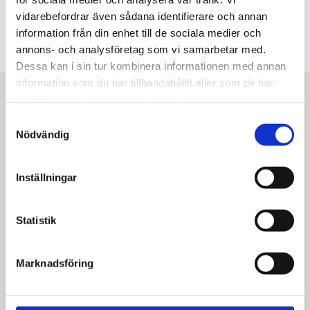
vidarebefordrar även sådana identifierare och annan
information från din enhet till de sociala medier och
annons- och analysföretag som vi samarbetar med.
Dessa kan i sin tur kombinera informationen med annan
information som du har tillhandahållit eller som de har
Betala eller delbetala med Svea
samlat in när du har använt deras tjänster.
Snabb leverans
S
Nödvändig
a
Utbildad personal
m
t
Inställningar
y
c
Taj Mahal Hair & Beauty AB
k
Statistik
e
Mejl:
kontakt@tajmahal.se
s
Marknadsföring
Taj Mahal är Nordens första löshårsbutik med ett brett
v
sortiment inom löshår, peruker, och hårprodukter. Hos
a
oss arbetar experter inom extensions & produkter, allt för
l