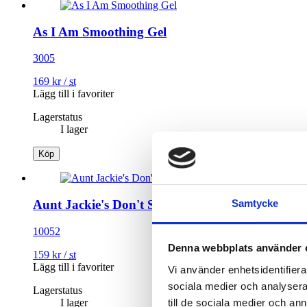
As I Am Smoothing Gel
3005
169
kr
/
st
Lägg till i favoriter
Lagerstatus
I lager
Köp
Samtycke
Aunt Jackie's Don't Shrink Curling Gel
10052
Denna webbplats använder 
159
kr
/
st
Lägg till i favoriter
Vi använder enhetsidentifierar
sociala medier och analysera 
Lagerstatus
I lager
till de sociala medier och a