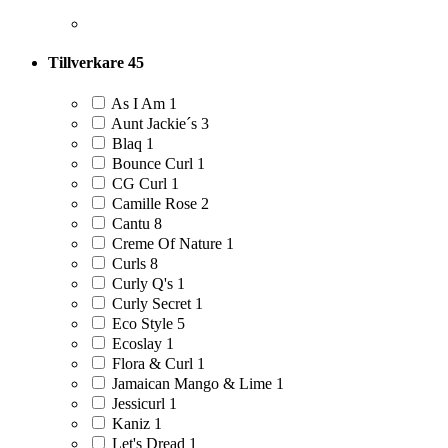
Tillverkare
45
As I Am
1
Aunt Jackie´s
3
Blaq
1
Bounce Curl
1
CG Curl
1
Camille Rose
2
Cantu
8
Creme Of Nature
1
Curls
8
Curly Q's
1
Curly Secret
1
Eco Style
5
Ecoslay
1
Flora & Curl
1
Jamaican Mango & Lime
1
Jessicurl
1
Kaniz
1
Let's Dread
1