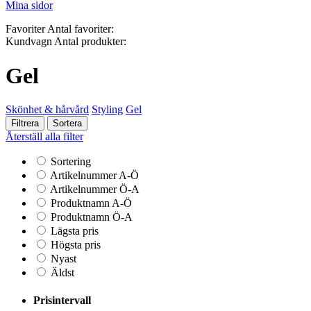
Mina sidor
Favoriter
Antal favoriter:
Kundvagn
Antal produkter:
Gel
Skönhet & hårvård
Styling
Gel
Filtrera
Sortera
Återställ alla filter
Sortering
Artikelnummer A-Ö
Artikelnummer Ö-A
Produktnamn A-Ö
Produktnamn Ö-A
Lägsta pris
Högsta pris
Nyast
Äldst
Prisintervall