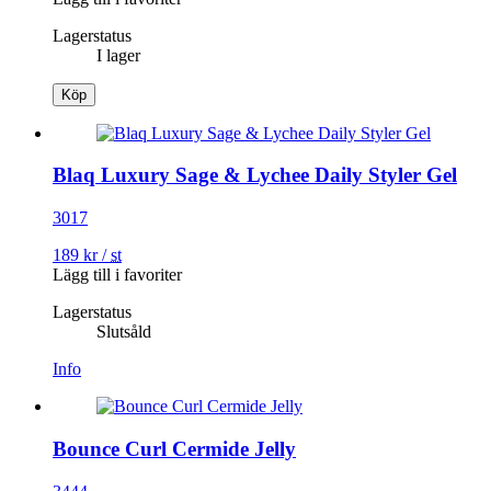
Lagerstatus
I lager
Köp
Blaq Luxury Sage & Lychee Daily Styler Gel
3017
189
kr
/
st
Lägg till i favoriter
Lagerstatus
Slutsåld
Info
Bounce Curl Cermide Jelly