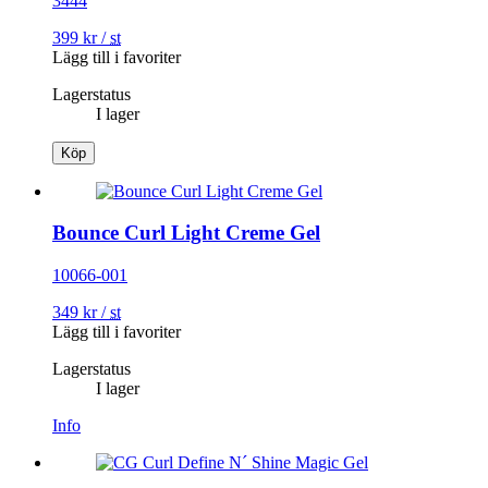
3444
399
kr
/
st
Lägg till i favoriter
Lagerstatus
I lager
Köp
Bounce Curl Light Creme Gel
10066-001
349
kr
/
st
Lägg till i favoriter
Lagerstatus
I lager
Info