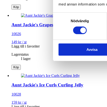
med annan information som du 
Köp
Samtyckesval
Nödvändig
Aunt Jackie's Grapeseed Slicked Flixible Styling
10026
149
kr
/
st
Lägg till i favoriter
Avvisa
Lagerstatus
I lager
Köp
Aunt Jackie's Ice Curls Curling Jelly
10028
159
kr
/
st
Lägg till i favoriter