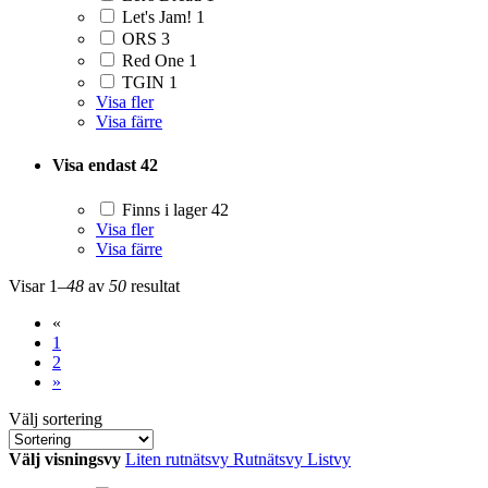
Let's Jam!
1
ORS
3
Red One
1
TGIN
1
Visa fler
Visa färre
Visa endast
42
Finns i lager
42
Visa fler
Visa färre
Visar
1–
48
av
50
resultat
«
1
2
»
Välj sortering
Välj visningsvy
Liten rutnätsvy
Rutnätsvy
Listvy