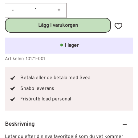
-
+
Lägg till 
I lager
Artikelnr
10171-001
Betala eller delbetala med Svea
Snabb leverans
Frisörutbildad personal
Beskrivning
Letar du efter din nya favoritgelé som du vet kommer