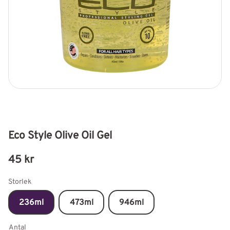
Eco Style Olive Oil Gel
45
kr
Storlek
236ml
473ml
946ml
Antal