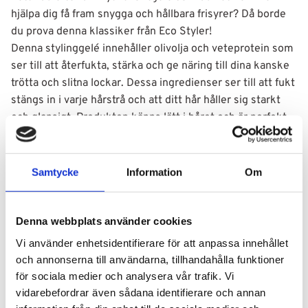
hjälpa dig få fram snygga och hållbara frisyrer? Då borde
du prova denna klassiker från Eco Styler!
Denna stylinggelé innehåller olivolja och veteprotein som
ser till att återfukta, stärka och ge näring till dina kanske
trötta och slitna lockar. Dessa ingredienser ser till att fukt
stängs in i varje hårstrå och att ditt hår håller sig starkt
och glansigt. Produkten känns lätt i håret och är perfekt
för att få fram alla dina favoritfrisyrer. Den är utvecklad för
att fungera extra bra i lockigt, krulligt och vågigt hår.
Samtycke
Information
Om
Användning
Denna webbplats använder cookies
Ingredienser
Vi använder enhetsidentifierare för att anpassa innehållet
och annonserna till användarna, tillhandahålla funktioner
för sociala medier och analysera vår trafik. Vi
vidarebefordrar även sådana identifierare och annan