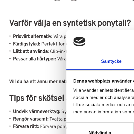
Varför välja en syntetisk ponytail?
Prisvärt alternativ:
Våra ponytails i syntet ger dig en stilren
Färdigstylad:
Perfekt för dig som vill ha en snabb och enk
Lätt att använda:
Clip-in-fästet gör det enkelt att sätta i
Passar alla hårtyper:
Våra hästsvansar i syntetiskt löshår 
Samtycke
Denna webbplats använder 
Vill du ha ett ännu mer naturligt resultat?
Ta en titt på vår
Vi använder enhetsidentifierar
Tips för skötsel av syntetisk ponyta
sociala medier och analysera 
till de sociala medier och a
Undvik värmeverktyg:
Syntetiskt löshår kan inte värmest
med annan information som du 
Rengör varsamt:
Tvätta ponytailen vid behov med kallt v
S
Förvara rätt:
Förvara ponytailen på en torr och sval plats 
Nödvändig
a