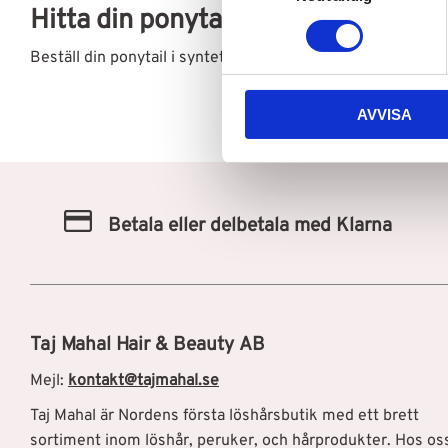
Hitta din ponytail i syntet hos Taj 
m
t
Beställ din ponytail i syntet online idag eller besök vår but
y
c
AVVISA
k
e
s
v
a
Betala eller delbetala med Klarna
l
Taj Mahal Hair & Beauty AB
Mejl:
kontakt@tajmahal.se
Taj Mahal är Nordens första löshårsbutik med ett brett
sortiment inom löshår, peruker, och hårprodukter. Hos os