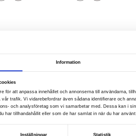
 look till ett billigare pris.
el frisyr
 och ta ur ponytailen på bara några minuter.
fungerar för både rakt och lockigt hår.
Information
cookies
a
ponytails i äkta löshår
, som erbjuder hög kvalitet och möjlighet
e för att anpassa innehållet och annonserna till användarna, tillh
il
vår trafik. Vi vidarebefordrar även sådana identifierare och anna
nnons- och analysföretag som vi samarbetar med. Dessa kan i sin
ylas. Använd det som det är för att bevara dess form och kvali
har tillhandahållit eller som de har samlat in när du har använt 
atten och ett milt schampo för syntetiskt hår.
och undvik direkt solljus. Använd gärna hårnät eller en påse för
Inställningar
Statistik