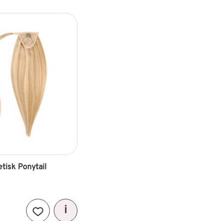
etisk Ponytail 
Lägg till i favoriter