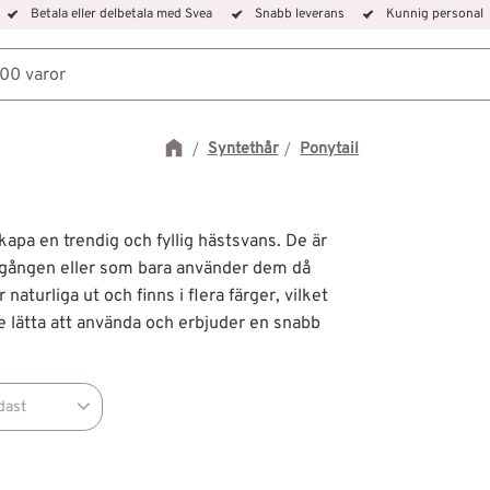
Betala eller delbetala med Svea
Snabb leverans
Kunnig personal
Syntethår
Ponytail
kapa en trendig och fyllig hästsvans. De är
ta gången eller som bara använder dem då
naturliga ut och finns i flera färger, vilket
 lätta att använda och erbjuder en snabb
dast
i lager
0