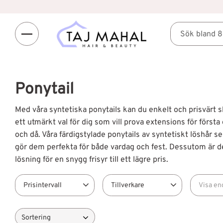
Ponytail
Med våra syntetiska ponytails kan du enkelt och prisvärt s
ett utmärkt val för dig som vill prova extensions för förs
och då. Våra färdigstylade ponytails av syntetiskt löshår ser 
gör dem perfekta för både vardag och fest. Dessutom är de
lösning för en snygg frisyr till ett lägre pris.
Prisintervall
Tillverkare
Visa en
299
Elite
4
Finns 
Välj sortering