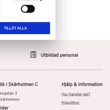
TILLÅT ALLA
Utbildad personal
tik i Skärholmen C
Hjälp & information
msgatan 3
Hur handlar jag?
Skärholmen
Köpvillkor
ider