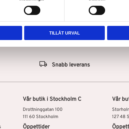
Mahal
ik i Stockholm för att få hjälp av våra experter!
TILLÅT URVAL
Snabb leverans
Vår butik i Stockholm C
Vår bu
Drottninggatan 100
Storhol
111 60 Stockholm
127 48 
Öppettider
Öppett
s