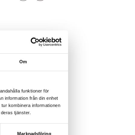
Om
 till värmestyling.
andahålla funktioner för
n information från din enhet
 tur kombinera informationen
tet.
deras tjänster.
 att undvika trassel.
Marknadsföring