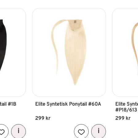
tail #1B
Elite Syntetisk Ponytail #60A
Elite Synt
#P18/613
299
kr
299
kr
Lägg till i favoriter
Lägg till i favoriter