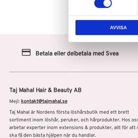
t
y
c
AVVISA
k
e
s
v
Betala eller delbetala med Svea
a
l
Taj Mahal Hair & Beauty AB
Mejl:
kontakt@tajmahal.se
Taj Mahal är Nordens första löshårsbutik med ett brett
sortiment inom löshår, peruker, och hårprodukter. Hos os
arbetar experter inom extensions & produkter, allt för att 
ska få den bästa hjälpen när du handlar.