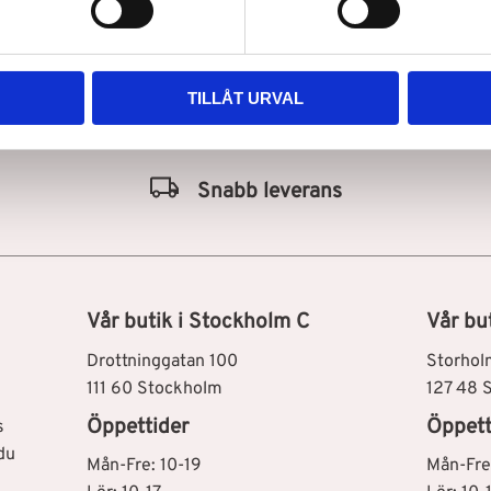
TILLÅT URVAL
Snabb leverans
Vår butik i Stockholm C
Vår bu
Drottninggatan 100
Storhol
111 60 Stockholm
127 48 
Öppettider
Öppett
s
du
Mån-Fre: 10-19
Mån-Fre