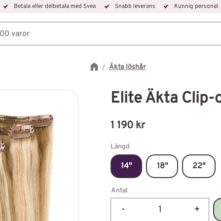
Betala eller delbetala med Svea
Snabb leverans
Kunnig personal
Äkta löshår
Elite Äkta Clip
1 190
kr
Längd
14"
18"
22"
Antal
-
+