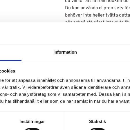
du vill för att få fram looken du 
Du kan använda clip-on sets för
behöver inte heller tvätta detta
gör också att håret inte slits l
Fördelar med Elite clip-ons:
- De är enkla att sätta i
- De slits inte lika mycket som
Information
- Kan varieras hur mycket du vil
- Perfekt för att få fram din per
cookies
Bra att veta om Elite clip-ons:
- 100% äkta asiatiskt löshår
e för att anpassa innehållet och annonserna till användarna, tillh
- Uppdelad i 7 st bitar: 1x25
vår trafik. Vi vidarebefordrar även sådana identifierare och anna
- Håret är behandlat och har ge
nnons- och analysföretag som vi samarbetar med. Dessa kan i sin
struktur
har tillhandahållit eller som de har samlat in när du har använt 
- Paketen innehåller 113g hår
- Håret kan tvättas och värmes
Inställningar
Statistik
- Passar alla hårtyper