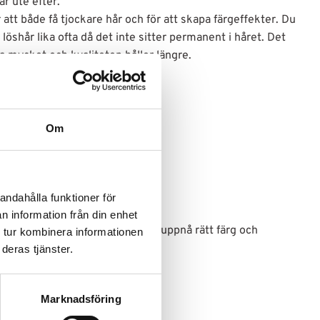
är ute efter.
 att både få tjockare hår och för att skapa färgeffekter. Du
 löshår lika ofta då det inte sitter permanent i håret. Det
ika mycket och kvaliteten håller längre.
 andra hårförlängningar
Om
l
sonliga stil
andahålla funktioner för
cm 1x20cm 1x13cm 2x8cm 2x3cm
n information från din enhet
nomgått olika processer för att uppnå rätt färg och
 tur kombinera informationen
deras tjänster.
tylas
Marknadsföring