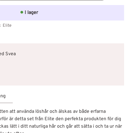
I lager
Elite
med Svea
ing
ätten att använda löshår och älskas av både erfarna
rför är detta set från Elite den perfekta produkten för dig
kas lätt i ditt naturliga hår och går att sätta i och ta ur när