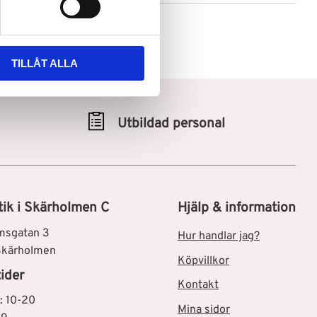
TILLÅT ALLA
Utbildad personal
tik i Skärholmen C
Hjälp & information
msgatan 3
Hur handlar jag?
Skärholmen
Köpvillkor
ider
Kontakt
: 10-20
Mina sidor