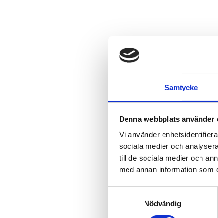
Samtycke
Denna webbplats använder 
Vi använder enhetsidentifierar
sociala medier och analysera 
till de sociala medier och a
med annan information som du 
S
Nödvändig
a
m