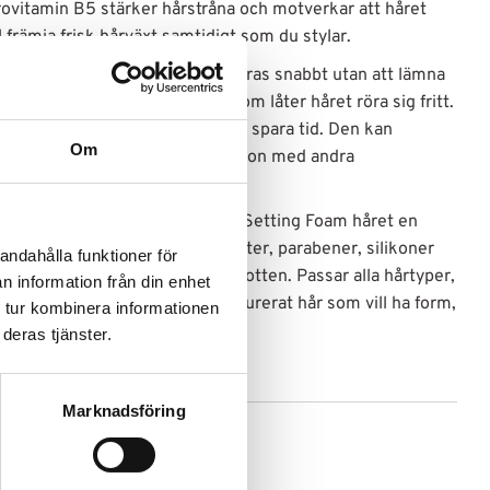
rovitamin B5 stärker hårstråna och motverkar att håret
ll främja frisk hårväxt samtidigt som du stylar.
der lätt genom håret och absorberas snabbt utan att lämna
 du en naturlig, flexibel stadga som låter håret röra sig fritt.
 gör den perfekt för dig som vill spara tid. Den kan
Om
, naturlig look eller i kombination med andra
tion och hållbarhet.
nde formula ger Miracle Styling Setting Foam håret en
nell finish. Den är fri från sulfater, parabener, silikoner
andahålla funktioner för
n skonsam för både hår och hårbotten. Passar alla hårtyper,
n information från din enhet
g med lockigt, vågigt eller texturerat hår som vill ha form,
 tur kombinera informationen
deras tjänster.
Marknadsföring