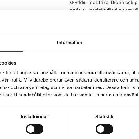
skyddar mot frizz. Biotin och p
bryts av, perfekt för dig som vi
Den luftiga, lätta moussen gli
flakes eller stelhet. Istället får
Produkten torkar snabbt, vilket
Information
användas både ensam för en lätt
stylingprodukter för mer defini
Med sin fräscha doft och vårda
cookies
hälsosam lyster och en professio
e för att anpassa innehållet och annonserna till användarna, tillh
och mineraloljor, vilket gör de
vår trafik. Vi vidarebefordrar även sådana identifierare och anna
men är särskilt uppskattad av di
nnons- och analysföretag som vi samarbetar med. Dessa kan i sin
glans och fukt i balans.
har tillhandahållit eller som de har samlat in när du har använt 
Volym:
236ml
Inställningar
Statistik