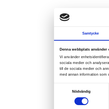
Samtycke
Denna webbplats använder 
Vi använder enhetsidentifierar
sociala medier och analysera 
till de sociala medier och a
med annan information som du 
S
Nödvändig
a
m
t