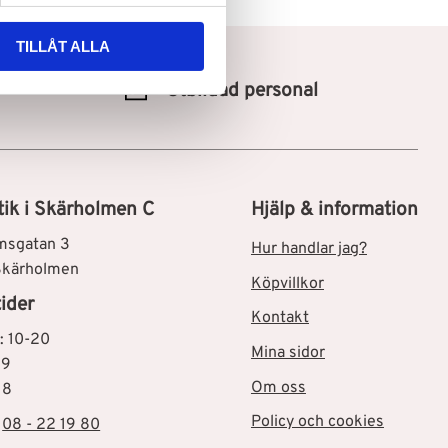
TILLÅT ALLA
Utbildad personal
tik i Skärholmen C
Hjälp & information
msgatan 3
Hur handlar jag?
Skärholmen
Köpvillkor
ider
Kontakt
: 10-20
Mina sidor
19
Om oss
18
Policy och cookies
:
08 - 22 19 80