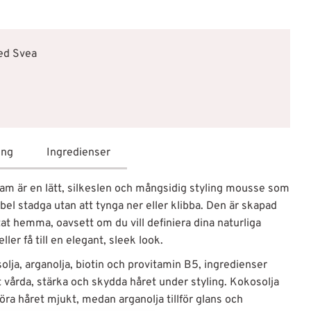
med Svea
ing
Ingredienser
oam är en lätt, silkeslen och mångsidig styling mousse som
bel stadga utan att tynga ner eller klibba. Den är skapad
tat hemma, oavsett om du vill definiera dina naturliga
ler få till en elegant, sleek look.
lja, arganolja, biotin och provitamin B5, ingredienser
 vårda, stärka och skydda håret under styling. Kokosolja
 göra håret mjukt, medan arganolja tillför glans och