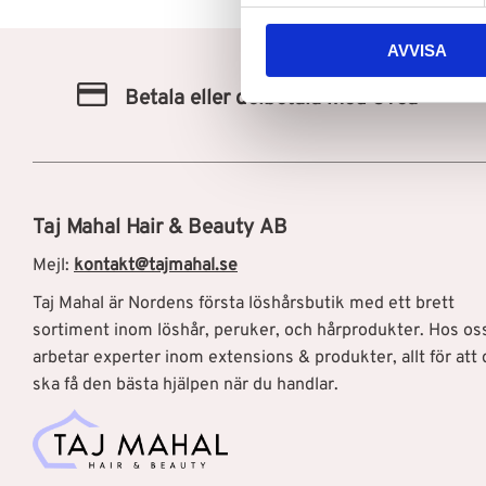
y
c
AVVISA
k
e
Betala eller delbetala med Svea
s
v
a
l
Taj Mahal Hair & Beauty AB
Mejl:
kontakt@tajmahal.se
Taj Mahal är Nordens första löshårsbutik med ett brett
sortiment inom löshår, peruker, och hårprodukter. Hos os
arbetar experter inom extensions & produkter, allt för att 
ska få den bästa hjälpen när du handlar.