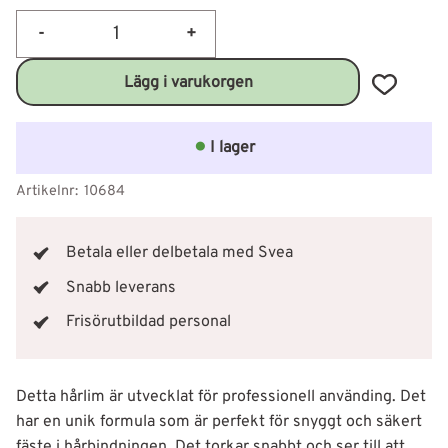
-
+
Lägg till 
I lager
Artikelnr
10684
Betala eller delbetala med Svea
Snabb leverans
Frisörutbildad personal
Detta hårlim är utvecklat för professionell använding. Det
har en unik formula som är perfekt för snyggt och säkert
fäste i hårbindningen. Det torkar snabbt och ser till att