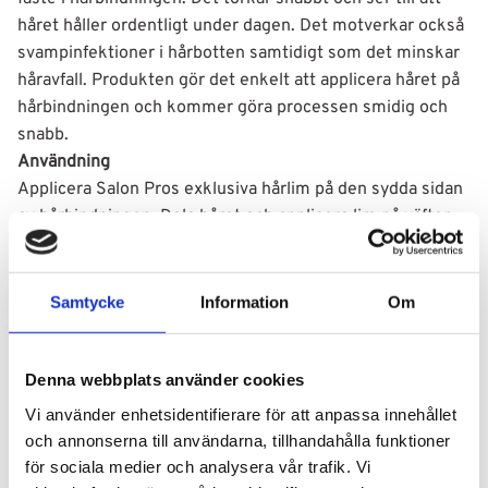
håret håller ordentligt under dagen. Det motverkar också
svampinfektioner i hårbotten samtidigt som det minskar
håravfall. Produkten gör det enkelt att applicera håret på
hårbindningen och kommer göra processen smidig och
snabb.
Användning
Applicera Salon Pros exklusiva hårlim på den sydda sidan
av hårbindningen. Dela håret och applicera lim på väften
för att matcha delen av håret du vill sätta fast. Applicera
inte detta i hårbotten.
Samtycke
Information
Om
Ingredienser
Rubber Latex, Water (Aqua), Ammonia, Fragrance
(Parfum), Acrylate Copolymer, PPG-x-Buteth-x,
Denna webbplats använder cookies
Ammonium Hydroxide, Tris(N-hydroxyethyl),
Vi använder enhetsidentifierare för att anpassa innehållet
Hexahydrotriazine, Amyl Cinnamal, Benzyl Alcohol, Benzyl
och annonserna till användarna, tillhandahålla funktioner
Salicytate, Hydroxycitronellal, MAY CONTAIN CI 77266.
för sociala medier och analysera vår trafik. Vi