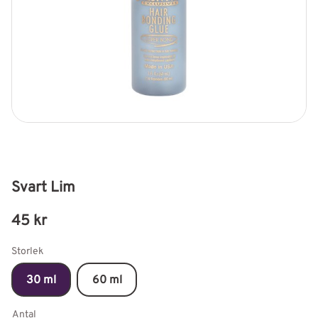
Svart Lim
45
kr
Storlek
30 ml
60 ml
Antal