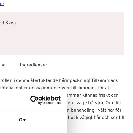
ure
med Svea
ing
Ingredienser
rollen i denna återfuktande hårinpackning! Tillsammans
tolja jobbar dessa ingredienser tillsammans för att
dina lockar effektivt. Ditt hår kommer kännas friskt och
ckning som ser till att fånga fukten i varje hårstrå. Om ditt
vända produkten som en leave-in behandling i vått hår för
et fungerar bra i lockigt, krulligt och vågigt hår och ser till
Om
 på bästa sätt.