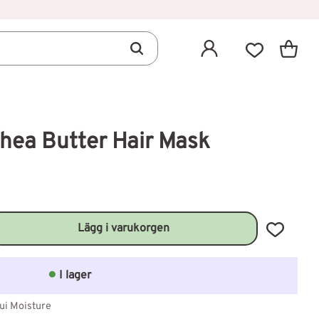
Kundva
Favoriter
hea Butter Hair Mask
Lägg till 
I lager
ui Moisture