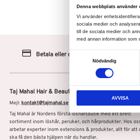
Denna webbplats använder 
Vi använder enhetsidentifierar
sociala medier och analysera 
till de sociala medier och a
med annan information som du 
S
Betala eller delbetala med Svea
Nödvändig
a
m
t
y
c
Taj Mahal Hair & Beauty AB
AVVISA
k
Mejl:
kontakt@tajmahal.se
e
s
Taj Mahal är Nordens första löshårsbutik med ett brett
v
sortiment inom löshår, peruker, och hårprodukter. Hos os
a
arbetar experter inom extensions & produkter, allt för att 
l
ska få den bästa hjälpen när du handlar.