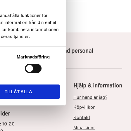
andahålla funktioner för
n information från din enhet
 tur kombinera informationen
deras tjänster.
Utbildad personal
Marknadsföring
tik i Skärholmen C
Hjälp & information
TILLÅT ALLA
msgatan 3
Hur handlar jag?
Skärholmen
Köpvillkor
ider
Kontakt
: 10-20
Mina sidor