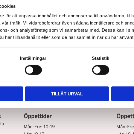
cookies
e för att anpassa innehållet och annonserna till användarna, tillh
vår trafik. Vi vidarebefordrar även sådana identifierare och anna
nnons- och analysföretag som vi samarbetar med. Dessa kan i sin
har tillhandahållit eller som de har samlat in när du har använt 
Snabb leverans
Inställningar
Statistik
Vår butik i Stockholm C
Vår bu
TILLÅT URVAL
Drottninggatan 100
Storhol
111 60 Stockholm
127 48 
Öppettider
Öppett
s
du
Mån-Fre: 10-19
Mån-Fre