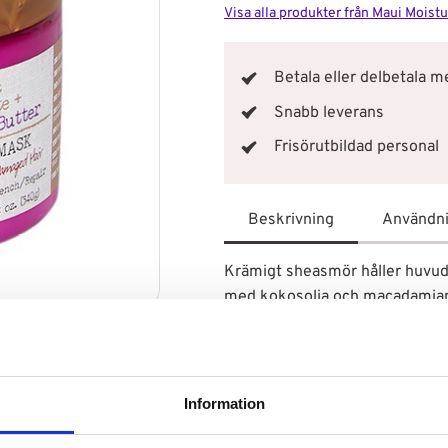
Visa alla produkter från Maui Moist
Betala eller delbetala 
Snabb leverans
Frisörutbildad personal
Beskrivning
Användn
Krämigt sheasmör håller huvud
med kokosolja och macadamianö
vårda, återfukta och mjuka upp 
livfullt med hjälp av denna inpa
hår känns extra torrt kan du an
att djupt balsamera varje lock. D
Information
att få fram dina naturliga lockar