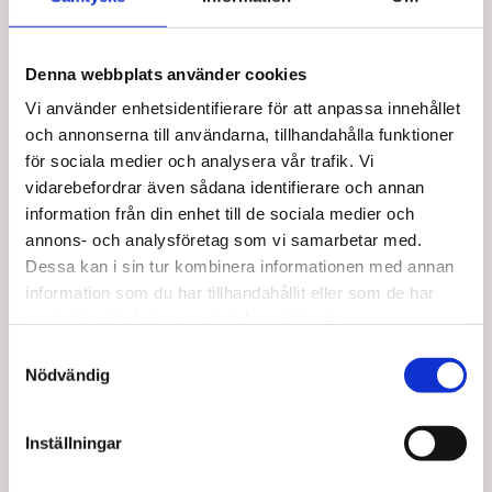
Snabb leverans
Utbildad personal
Denna webbplats använder cookies
Vi använder enhetsidentifierare för att anpassa innehållet
och annonserna till användarna, tillhandahålla funktioner
för sociala medier och analysera vår trafik. Vi
Taj Mahal Hair & Beauty AB
vidarebefordrar även sådana identifierare och annan
information från din enhet till de sociala medier och
Mejl:
kontakt@tajmahal.se
annons- och analysföretag som vi samarbetar med.
Taj Mahal är Nordens första löshårsbutik med ett brett
Dessa kan i sin tur kombinera informationen med annan
sortiment inom löshår, peruker, och hårprodukter. Hos
information som du har tillhandahållit eller som de har
oss arbetar experter inom extensions & produkter, allt för
samlat in när du har använt deras tjänster.
att du ska få den bästa hjälpen när du handlar.
S
Nödvändig
a
m
t
Inställningar
y
c