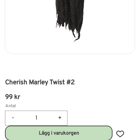
Cherish Marley Twist #2
99
kr
Antal
-
+
Lägg till 