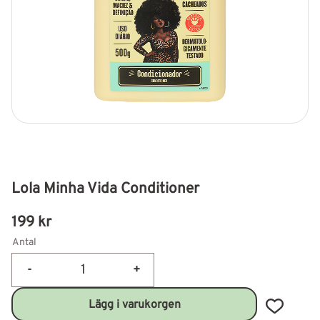
Lola Minha Vida Conditioner
199
kr
Antal
-
+
Lägg till 