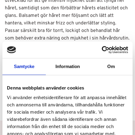
utvecklad för att ge intensiv mjukhet utan att tynga ner
håret, samtidigt som den förbättrar hårets elasticitet och
glans. Balsamet gör håret mer följsamt och lätt att
hantera, vilket minskar frizz och underlättar styling.
Passar särskilt bra för torrt, lockigt och behandlat hår
som behöver extra näring och mjukhet i sin hårvårdsrutin.
Volym:
500ml
Användning
Samtycke
Information
Om
Ingredienser
Denna webbplats använder cookies
Vi använder enhetsidentifierare för att anpassa innehållet
och annonserna till användarna, tillhandahålla funktioner
för sociala medier och analysera vår trafik. Vi
vidarebefordrar även sådana identifierare och annan
information från din enhet till de sociala medier och
Betala eller delbetala med Svea
annons- och analysföretag som vi samarbetar med.