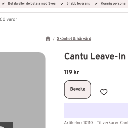
Betala eller delbetala med Svea
Snabb leverans
Kunnig personal
Skönhet & hårvård
Cantu Leave-In 
119
kr
Bevaka
Lägg till i f
Artikelnr
10110
Tillverkare
Can