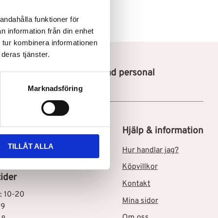
andahålla funktioner för
n information från din enhet
 tur kombinera informationen
deras tjänster.
Utbildad personal
Marknadsföring
tik i Skärholmen C
Hjälp & information
TILLÅT ALLA
msgatan 3
Hur handlar jag?
Skärholmen
Köpvillkor
ider
Kontakt
: 10-20
Mina sidor
19
Om oss