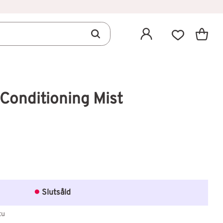
Kundva
Favoriter
Conditioning Mist
avoriter
Slutsåld
tu