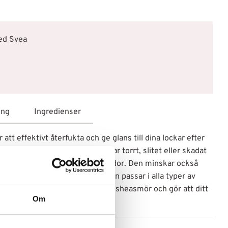
med Svea
ing
Ingredienser
att effektivt återfukta och ge glans till dina lockar efter
erfekta sprayen för dig som har torrt, slitet eller skadat
yddar håret mot ytterligare skador. Den minskar också
et blir lättare att reda ut. Sprayen passar i alla typer av
jockt hår. Produkten innehåller sheasmör och gör att ditt
Om