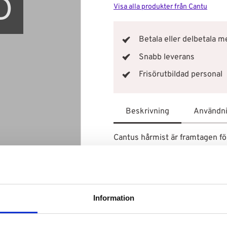
D
Visa alla produkter från Cantu
Betala eller delbetala 
Snabb leverans
Frisörutbildad personal
Beskrivning
Användn
Cantus hårmist är framtagen för 
bara en användning. Det är den p
hår då den både stärker och sk
frizz och gör håret lent så att d
lockar samt tunt, medium och t
Information
hår känns friskt och livfullt!