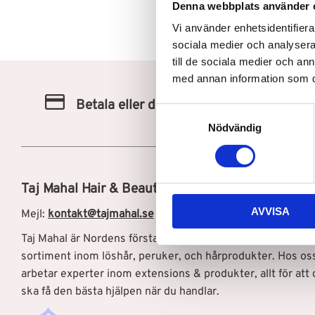
Denna webbplats använder 
Vi använder enhetsidentifierar
sociala medier och analysera 
till de sociala medier och a
med annan information som du 
Betala eller delbetala med Klarna
S
Nödvändig
a
m
t
y
Taj Mahal Hair & Beauty AB
c
AVVISA
k
Mejl:
kontakt@tajmahal.se
e
Taj Mahal är Nordens första löshårsbutik med ett brett
s
sortiment inom löshår, peruker, och hårprodukter. Hos os
v
arbetar experter inom extensions & produkter, allt för att 
a
ska få den bästa hjälpen när du handlar.
l