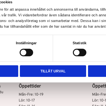
cookies
e för att anpassa innehållet och annonserna till användarna, tillh
vår trafik. Vi vidarebefordrar även sådana identifierare och anna
nnons- och analysföretag som vi samarbetar med. Dessa kan i sin
har tillhandahållit eller som de har samlat in när du har använt 
Snabb leverans
Inställningar
Statistik
Vår butik i Stockholm C
Vår bu
TILLÅT URVAL
Drottninggatan 100
Storhol
111 60 Stockholm
127 48 
Öppettider
Öppett
s
du
Mån-Fre: 10-19
Mån-Fre
Lör: 10-17
Lör: 10-