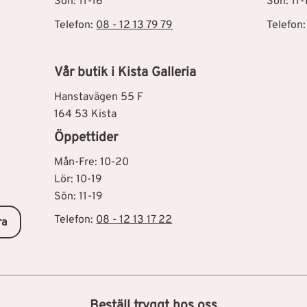
Sön: 11-16
Sön: 11-
Telefon:
08 - 12 13 79 79
Telefon
Vår butik i Kista Galleria
Hanstavägen 55 F
164 53 Kista
Öppettider
Mån-Fre: 10-20
Lör: 10-19
Sön: 11-19
Telefon:
08 - 12 13 17 22
ra
Beställ tryggt hos oss