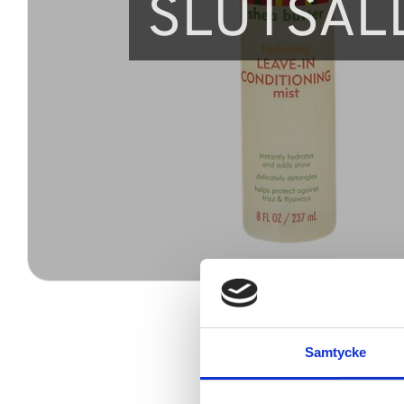
SLUTSÅL
Samtycke