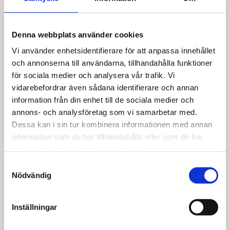
Snabb leverans
Utbildad personal
Denna webbplats använder cookies
Vi använder enhetsidentifierare för att anpassa innehållet
och annonserna till användarna, tillhandahålla funktioner
för sociala medier och analysera vår trafik. Vi
Taj Mahal Hair & Beauty AB
vidarebefordrar även sådana identifierare och annan
information från din enhet till de sociala medier och
Mejl:
kontakt@tajmahal.se
annons- och analysföretag som vi samarbetar med.
Taj Mahal är Nordens första löshårsbutik med ett brett
Dessa kan i sin tur kombinera informationen med annan
sortiment inom löshår, peruker, och hårprodukter. Hos
information som du har tillhandahållit eller som de har
oss arbetar experter inom extensions & produkter, allt för
samlat in när du har använt deras tjänster.
att du ska få den bästa hjälpen när du handlar.
S
Nödvändig
a
m
t
Inställningar
y
c