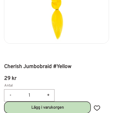
Cherish Jumbobraid #Yellow
29
kr
Antal
-
+
Lägg till 