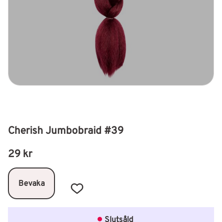
Cherish Jumbobraid #39
29
kr
Bevaka
Lägg till i favoriter
Slutsåld