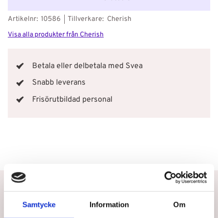
Artikelnr
10586
Tillverkare
Cherish
Visa alla produkter från Cherish
Betala eller delbetala med Svea
Snabb leverans
Frisörutbildad personal
Betala eller delbetala med Klarna
Snabb leverans
Samtycke
Information
Om