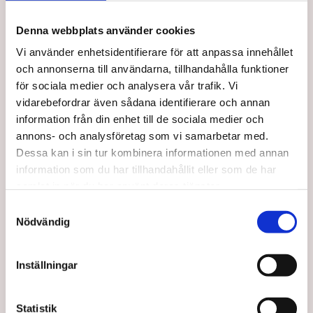
Utbildad personal
Denna webbplats använder cookies
Vi använder enhetsidentifierare för att anpassa innehållet
och annonserna till användarna, tillhandahålla funktioner
Taj Mahal Hair & Beauty AB
för sociala medier och analysera vår trafik. Vi
vidarebefordrar även sådana identifierare och annan
Mejl:
kontakt@tajmahal.se
information från din enhet till de sociala medier och
Taj Mahal är Nordens första löshårsbutik med ett brett
annons- och analysföretag som vi samarbetar med.
sortiment inom löshår, peruker, och hårprodukter. Hos
Dessa kan i sin tur kombinera informationen med annan
oss arbetar experter inom extensions & produkter, allt för
information som du har tillhandahållit eller som de har
att du ska få den bästa hjälpen när du handlar.
samlat in när du har använt deras tjänster.
S
Nödvändig
a
m
t
Inställningar
y
c
k
Statistik