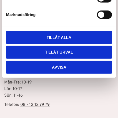
Nyhetsbrev
e
s
Marknadsföring
v
a
Prenumerera
l
integritetspolicy
Dina personuppgifter behandlas i enlighet med vår
.
TILLÅT ALLA
Vår butik i Stockholm C
TILLÅT URVAL
Drottninggatan 100
111 60 Stockholm
AVVISA
Öppettider
Mån-Fre: 10-19
Lör: 10-17
Sön: 11-16
Telefon:
08 - 12 13 79 79