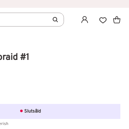
Kundva
Favoriter
raid #1
avoriter
Slutsåld
rish