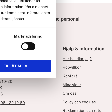
andahålla funktioner för
n information från din enhet
 tur kombinera informationen
Utbildad personal
deras tjänster.
Marknadsföring
tik i Skärholmen C
Hjälp & information
msgatan 3
Hur handlar jag?
Skärholmen
TILLÅT ALLA
Köpvillkor
ider
Kontakt
: 10-20
Mina sidor
19
Om oss
18
Policy och cookies
:
08 - 22 19 80
Reklamation och retur