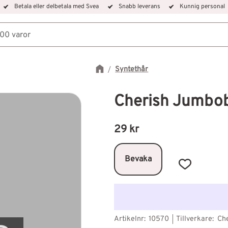
Betala eller delbetala med Svea
Snabb leverans
Kunnig personal
Syntethår
Cherish Jumbob
29
kr
Bevaka
Lägg till i f
Artikelnr
10570
Tillverkare
Che