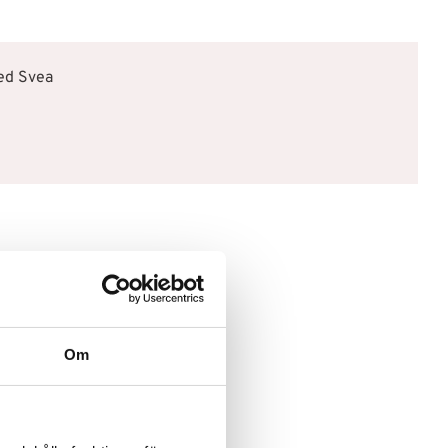
med Svea
Om