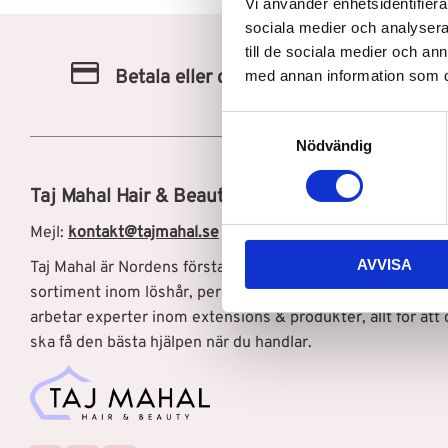
Vi använder enhetsidentifierar
sociala medier och analysera 
till de sociala medier och a
Betala eller delbetala med Svea
med annan information som du 
S
Nödvändig
a
m
Taj Mahal Hair & Beauty AB
t
y
Mejl:
kontakt@tajmahal.se
c
AVVISA
Taj Mahal är Nordens första löshårsbutik med ett brett
k
e
sortiment inom löshår, peruker, och hårprodukter. Hos os
s
arbetar experter inom extensions & produkter, allt för att 
v
ska få den bästa hjälpen när du handlar.
a
l