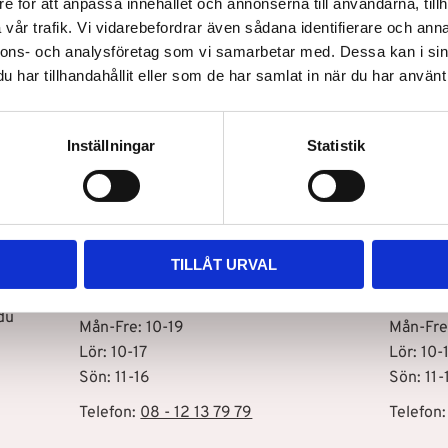
e för att anpassa innehållet och annonserna till användarna, tillh
vår trafik. Vi vidarebefordrar även sådana identifierare och anna
nnons- och analysföretag som vi samarbetar med. Dessa kan i sin
Snabb leverans
har tillhandahållit eller som de har samlat in när du har använt 
Inställningar
Statistik
Vår butik i Stockholm C
Vår bu
Drottninggatan 100
Storhol
111 60 Stockholm
127 48 
TILLÅT URVAL
Öppettider
Öppett
s
du
Mån-Fre: 10-19
Mån-Fre
Lör: 10-17
Lör: 10-
Sön: 11-16
Sön: 11-
Telefon:
08 - 12 13 79 79
Telefon