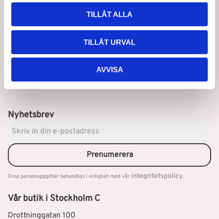
l
oss arbetar experter inom extensions & produkter, allt för
TILLÅT ALLA
att du ska få den bästa hjälpen när du handlar.
TILLÅT URVAL
AVVISA
Nyhetsbrev
Prenumerera
integritetspolicy
Dina personuppgifter behandlas i enlighet med vår
.
Vår butik i Stockholm C
Drottninggatan 100