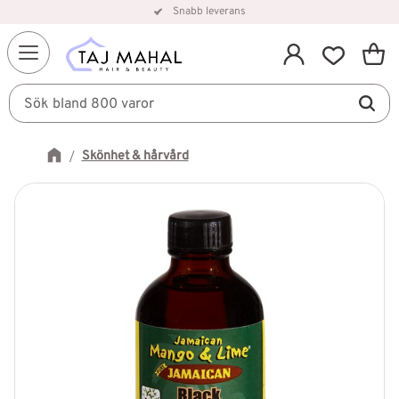
Snabb leverans
Kundv
Meny
Favorit
Skönhet & hårvård