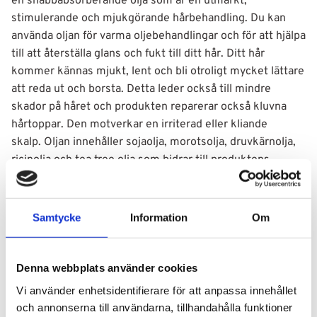
en snabbabsorberande olja som är en utmärkt,
stimulerande och mjukgörande hårbehandling. Du kan
använda oljan för varma oljebehandlingar och för att hjälpa
till att återställa glans och fukt till ditt hår. Ditt hår
kommer kännas mjukt, lent och bli otroligt mycket lättare
att reda ut och borsta. Detta leder också till mindre
skador på håret och produkten reparerar också kluvna
hårtoppar. Den motverkar en irriterad eller kliande
skalp. Oljan innehåller sojaolja, morotsolja, druvkärnolja,
ricinolja och tea tree olja som bidrar till produktens
egenskaper.
Du kan också använda produkten på kroppen för att
Samtycke
Information
Om
återfukta torra hudpartier eller använda den som
massageolja.
Denna webbplats använder cookies
Användning
Vi använder enhetsidentifierare för att anpassa innehållet
och annonserna till användarna, tillhandahålla funktioner