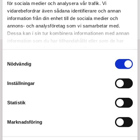
Ingredienser
för sociala medier och analysera vår trafik. Vi
vidarebefordrar även sådana identifierare och annan
information från din enhet till de sociala medier och
annons- och analysföretag som vi samarbetar med.
Dessa kan i sin tur kombinera informationen med annan
information som du har tillhandahållit eller som de har
Betala eller delbetala med Svea
samlat in när du har använt deras tjänster.
S
Snabb leverans
Nödvändig
a
Utbildad personal
m
t
Inställningar
y
c
k
Statistik
Taj Mahal Hair & Beauty AB
e
Mejl:
kontakt@tajmahal.se
s
Marknadsföring
v
Taj Mahal är Nordens första löshårsbutik med ett brett
a
sortiment inom löshår, peruker, och hårprodukter. Hos