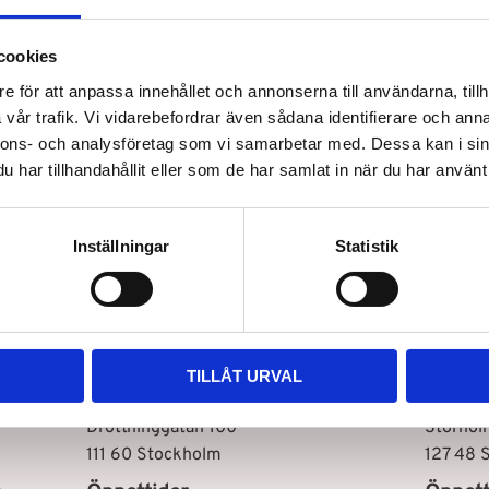
håret och reperara redan skadat
naglar och nagelband.
cookies
e för att anpassa innehållet och annonserna till användarna, tillh
vår trafik. Vi vidarebefordrar även sådana identifierare och anna
nnons- och analysföretag som vi samarbetar med. Dessa kan i sin
har tillhandahållit eller som de har samlat in när du har använt 
Inställningar
Statistik
Snabb leverans
TILLÅT URVAL
Vår butik i Stockholm C
Vår bu
Drottninggatan 100
Storhol
111 60 Stockholm
127 48 