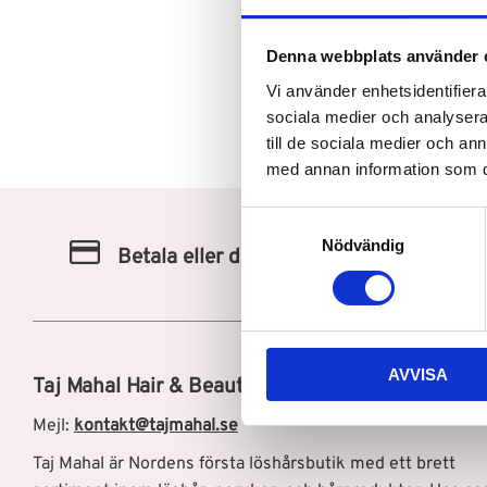
Denna webbplats använder 
Vi använder enhetsidentifierar
sociala medier och analysera 
till de sociala medier och a
med annan information som du 
S
Nödvändig
a
Betala eller delbetala med Klarna
m
t
y
c
AVVISA
k
Taj Mahal Hair & Beauty AB
e
Mejl:
kontakt@tajmahal.se
s
v
Taj Mahal är Nordens första löshårsbutik med ett brett
a