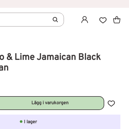
Kundva
Favoriter
 & Lime Jamaican Black
gan
Lägg till 
I lager