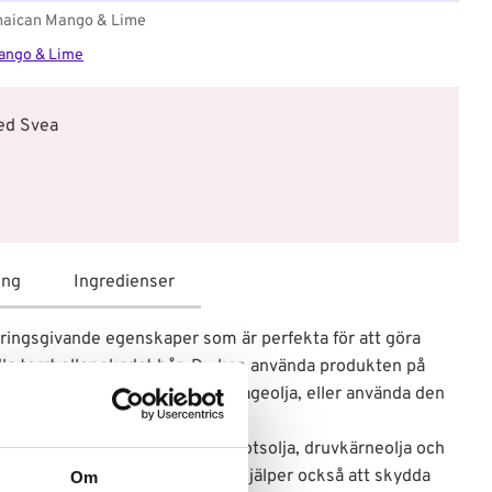
aican Mango & Lime
Mango & Lime
med Svea
ing
Ingredienser
näringsgivande egenskaper som är perfekta för att göra
la torrt eller skadat hår. Du kan använda produkten på
a partier, använda den som massageolja, eller använda den
 svart ricinolja, arganolja, morotsolja, druvkärneolja och
ena och återfuktade lockar. Det hjälper också att skydda
Om