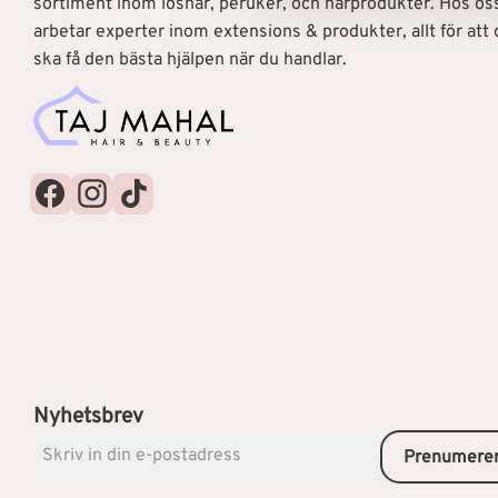
sortiment inom löshår, peruker, och hårprodukter. Hos os
l
arbetar experter inom extensions & produkter, allt för att 
ska få den bästa hjälpen när du handlar.
Nyhetsbrev
Prenumere