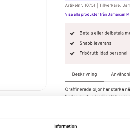
Artikelnr
10751
Tillverkare
Jam
Visa alla produkter från Jamaican 
Betala eller delbetala 
Snabb leverans
Frisörutbildad personal
Beskrivning
Användn
Oraffinerade oljor har starka 
huden mjuk eller för att behand
kroppen för att återfukta torr
som var oljebehandling i håret.
Denna olja innehåller jamaikansk
sojaolja som leder till mjuka, l
Information