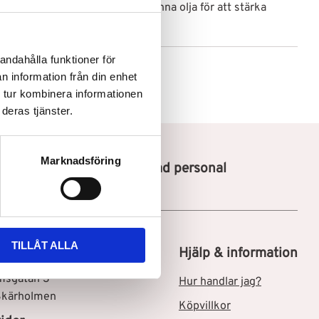
 hår. Du kan också använda denna olja för att stärka
andahålla funktioner för
n information från din enhet
 tur kombinera informationen
deras tjänster.
Marknadsföring
Utbildad personal
TILLÅT ALLA
tik i Skärholmen C
Hjälp & information
msgatan 3
Hur handlar jag?
Skärholmen
Köpvillkor