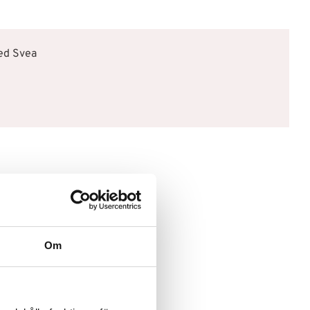
med Svea
Om