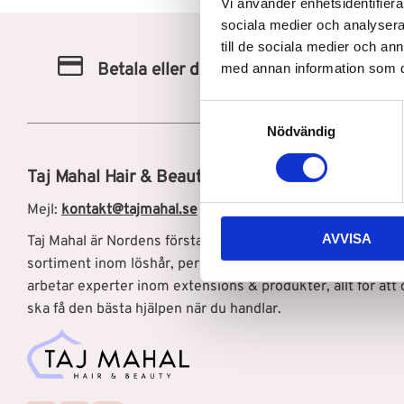
Vi använder enhetsidentifierar
sociala medier och analysera 
till de sociala medier och a
Betala eller delbetala med Klarna
med annan information som du 
S
Nödvändig
a
m
Taj Mahal Hair & Beauty AB
t
y
Mejl:
kontakt@tajmahal.se
c
AVVISA
Taj Mahal är Nordens första löshårsbutik med ett brett
k
e
sortiment inom löshår, peruker, och hårprodukter. Hos os
s
arbetar experter inom extensions & produkter, allt för att 
v
ska få den bästa hjälpen när du handlar.
a
l