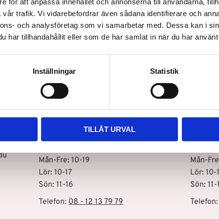
e för att anpassa innehållet och annonserna till användarna, tillh
vår trafik. Vi vidarebefordrar även sådana identifierare och anna
nnons- och analysföretag som vi samarbetar med. Dessa kan i sin
Snabb leverans
har tillhandahållit eller som de har samlat in när du har använt 
Inställningar
Statistik
Vår butik i Stockholm C
Vår bu
Drottninggatan 100
Storhol
111 60 Stockholm
127 48 
TILLÅT URVAL
Öppettider
Öppett
s
du
Mån-Fre: 10-19
Mån-Fre
Lör: 10-17
Lör: 10-
Sön: 11-16
Sön: 11-
Telefon:
08 - 12 13 79 79
Telefon