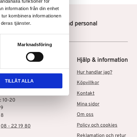
andahålla funktioner för
n information från din enhet
 tur kombinera informationen
Utbildad personal
deras tjänster.
Marknadsföring
tik i Skärholmen C
Hjälp & information
msgatan 3
Hur handlar jag?
Skärholmen
TILLÅT ALLA
Köpvillkor
ider
Kontakt
: 10-20
Mina sidor
19
Om oss
18
Policy och cookies
:
08 - 22 19 80
Reklamation och retur