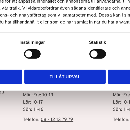
e för att anpassa innehållet och annonserna till användarna, tillh
vår trafik. Vi vidarebefordrar även sådana identifierare och anna
nnons- och analysföretag som vi samarbetar med. Dessa kan i sin
Snabb leverans
har tillhandahållit eller som de har samlat in när du har använt 
Inställningar
Statistik
Vår butik i Stockholm C
Vår bu
Drottninggatan 100
Storhol
111 60 Stockholm
127 48 
TILLÅT URVAL
Öppettider
Öppett
s
du
Mån-Fre: 10-19
Mån-Fre
Lör: 10-17
Lör: 10-
Sön: 11-16
Sön: 11-
Telefon:
08 - 12 13 79 79
Telefon