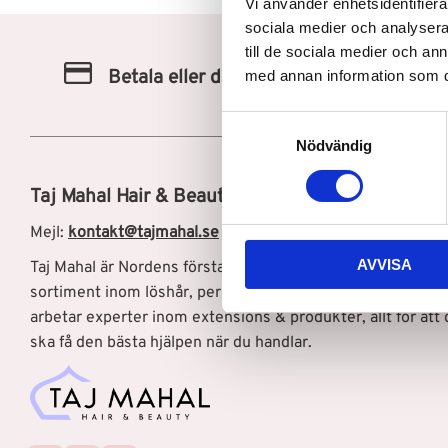
Vi använder enhetsidentifierar
sociala medier och analysera 
till de sociala medier och a
Betala eller delbetala med Klarna
med annan information som du 
S
Nödvändig
a
m
Taj Mahal Hair & Beauty AB
t
y
Mejl:
kontakt@tajmahal.se
c
AVVISA
Taj Mahal är Nordens första löshårsbutik med ett brett
k
e
sortiment inom löshår, peruker, och hårprodukter. Hos os
s
arbetar experter inom extensions & produkter, allt för att 
v
ska få den bästa hjälpen när du handlar.
a
l