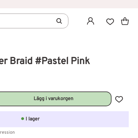
Kundva
Favoriter
r Braid #Pastel Pink
Lägg till 
I lager
ression