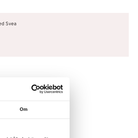
med Svea
Om