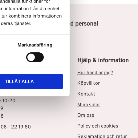
andahålla funktioner för
n information från din enhet
 tur kombinera informationen
Utbildad personal
deras tjänster.
Marknadsföring
tik i Skärholmen C
Hjälp & information
msgatan 3
Hur handlar jag?
Skärholmen
TILLÅT ALLA
Köpvillkor
ider
Kontakt
: 10-20
Mina sidor
19
Om oss
18
Policy och cookies
:
08 - 22 19 80
Reklamation och retur