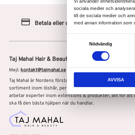
Vi använder enhetsidentifierar
sociala medier och analysera 
till de sociala medier och a
Betala eller delbetala med Svea
med annan information som du 
S
Nödvändig
a
m
Taj Mahal Hair & Beauty AB
t
y
Mejl:
kontakt@tajmahal.se
c
AVVISA
Taj Mahal är Nordens första löshårsbutik med ett brett
k
e
sortiment inom löshår, peruker, och hårprodukter. Hos os
s
arbetar experter inom extensions & produkter, allt för att 
v
ska få den bästa hjälpen när du handlar.
a
l