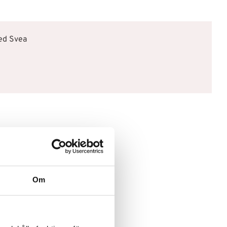
med Svea
Om