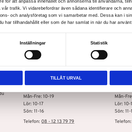
e för att anpassa innehållet och annonserna till användarna, tillh
vår trafik. Vi vidarebefordrar även sådana identifierare och anna
nnons- och analysföretag som vi samarbetar med. Dessa kan i sin
Snabb leverans
har tillhandahållit eller som de har samlat in när du har använt 
Inställningar
Statistik
Vår butik i Stockholm C
Vår bu
Drottninggatan 100
Storhol
111 60 Stockholm
127 48 
TILLÅT URVAL
Öppettider
Öppett
s
du
Mån-Fre: 10-19
Mån-Fre
Lör: 10-17
Lör: 10-
Sön: 11-16
Sön: 11-
Telefon:
08 - 12 13 79 79
Telefon