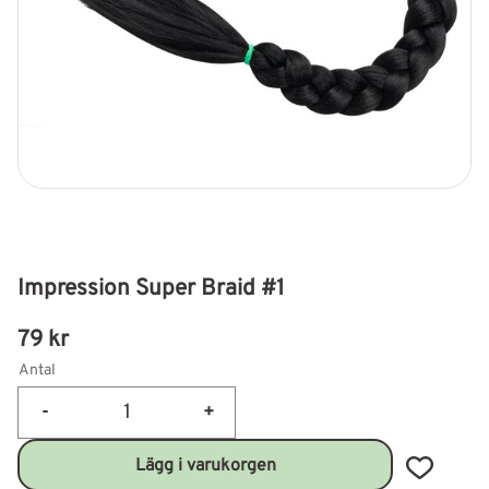
Impression Super Braid #1
79
kr
Antal
-
+
Lägg till 