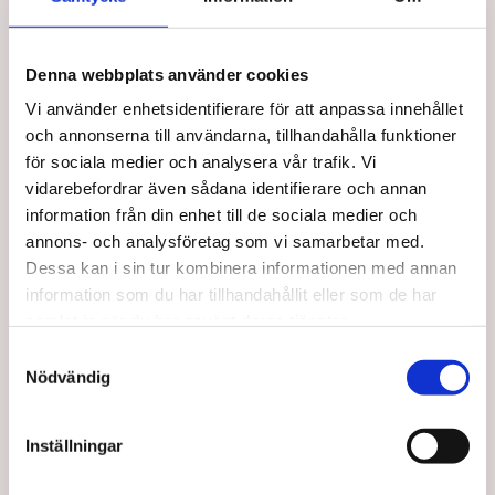
Snabb leverans
Utbildad personal
Denna webbplats använder cookies
Vi använder enhetsidentifierare för att anpassa innehållet
och annonserna till användarna, tillhandahålla funktioner
för sociala medier och analysera vår trafik. Vi
Taj Mahal Hair & Beauty AB
vidarebefordrar även sådana identifierare och annan
information från din enhet till de sociala medier och
Mejl:
kontakt@tajmahal.se
annons- och analysföretag som vi samarbetar med.
Taj Mahal är Nordens första löshårsbutik med ett brett
Dessa kan i sin tur kombinera informationen med annan
sortiment inom löshår, peruker, och hårprodukter. Hos
information som du har tillhandahållit eller som de har
oss arbetar experter inom extensions & produkter, allt för
samlat in när du har använt deras tjänster.
att du ska få den bästa hjälpen när du handlar.
S
Nödvändig
a
m
t
Inställningar
y
c