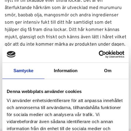
nytt liv till skadade eller slitna lockar. Det är en
återfuktande hårkräm som är utvecklad med murumuru
smör, baobab olja, mangosmör och andra ingredienser
som ger intensiv fukt till ditt hår samtidigt som det
hjälper dig få fram dina lockar. Ditt hår kommer kännas
mjukt, glansigt och friskt och känns även lätt i håret vilket
gör att du inte kommer märka av produkten under dagen.
Hårkrämen luktar också otroligt gott av exotiska frukter,
jasmin, vanilj och magnoliablommor.
Samtycke
Information
Om
Användning
Denna webbplats använder cookies
Ingredienser
Vi använder enhetsidentifierare för att anpassa innehållet
och annonserna till användarna, tillhandahålla funktioner
för sociala medier och analysera vår trafik. Vi
vidarebefordrar även sådana identifierare och annan
information från din enhet till de sociala medier och