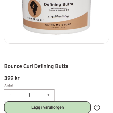
Bounce Curl Defining Butta
399
kr
Antal
-
+
Lägg till 