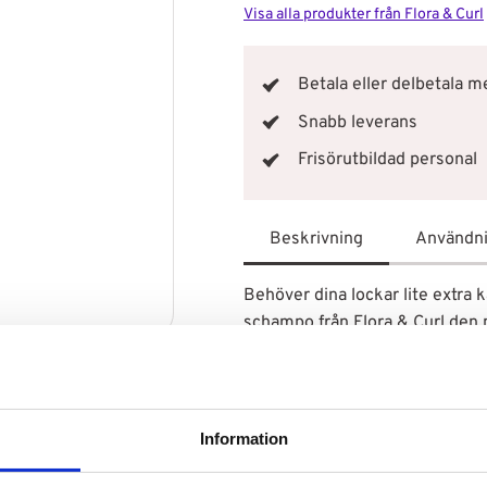
Visa alla produkter från Flora & Curl
Betala eller delbetala 
Snabb leverans
Frisörutbildad personal
Beskrivning
Användn
Behöver dina lockar lite extra 
schampo från Flora & Curl den 
absorberas fort så att håret ka
dina lockar och ger dig friskt, li
Ingredienserna inkluderar havr
reda ut dina lockar. Schampot f
Information
krulligt hår och fungerar i alla