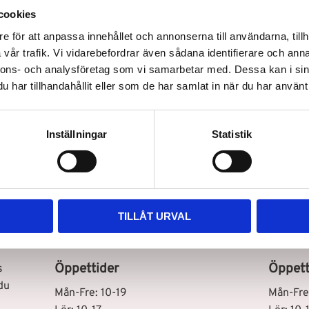
cookies
e för att anpassa innehållet och annonserna till användarna, tillh
vår trafik. Vi vidarebefordrar även sådana identifierare och anna
nnons- och analysföretag som vi samarbetar med. Dessa kan i sin
har tillhandahållit eller som de har samlat in när du har använt 
Snabb leverans
Inställningar
Statistik
Vår butik i Stockholm C
Vår bu
TILLÅT URVAL
Drottninggatan 100
Storhol
111 60 Stockholm
127 48 
Öppettider
Öppett
s
du
Mån-Fre: 10-19
Mån-Fre