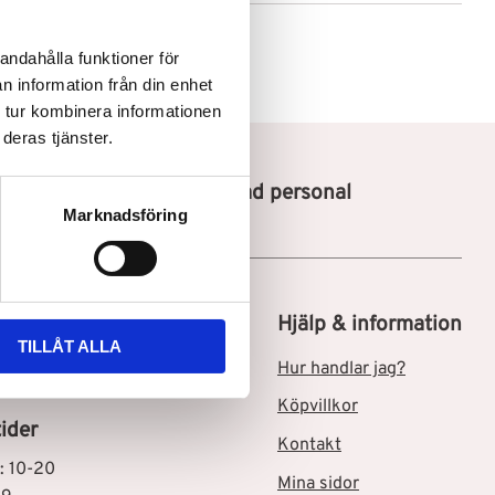
andahålla funktioner för
n information från din enhet
 tur kombinera informationen
deras tjänster.
Utbildad personal
Marknadsföring
tik i Skärholmen C
Hjälp & information
TILLÅT ALLA
msgatan 3
Hur handlar jag?
Skärholmen
Köpvillkor
ider
Kontakt
: 10-20
Mina sidor