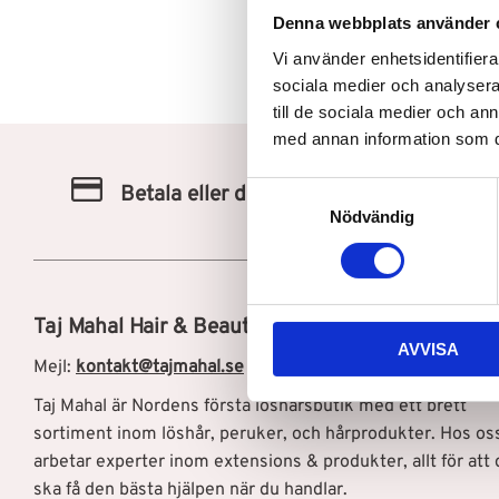
Denna webbplats använder 
Vi använder enhetsidentifierar
sociala medier och analysera 
till de sociala medier och a
med annan information som du 
S
Betala eller delbetala med Klarna
Nödvändig
a
m
t
y
c
Taj Mahal Hair & Beauty AB
AVVISA
k
Mejl:
kontakt@tajmahal.se
e
s
Taj Mahal är Nordens första löshårsbutik med ett brett
v
sortiment inom löshår, peruker, och hårprodukter. Hos os
a
arbetar experter inom extensions & produkter, allt för att 
l
ska få den bästa hjälpen när du handlar.