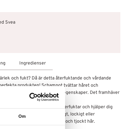
med Svea
ing
Ingredienser
kärlek och fukt? Då är detta återfuktande och vårdande
perfekta produkten! Schampot tvättar håret och
n dra nytta av alla återfuktande egenskaper. Det framhäver
vfullt och glansigt hår.
e, rosvatten och honung som återfuktar och hjälper dig
ungerar perfekt om du har vågigt, lockigt eller
Om
 hårtyper, inklusive tunt, medium och tjockt hår.