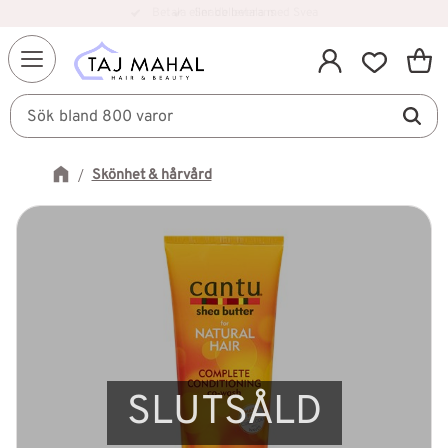
Snabb leverans
Kundv
Meny
Favorit
Skönhet & hårvård
SLUTSÅLD