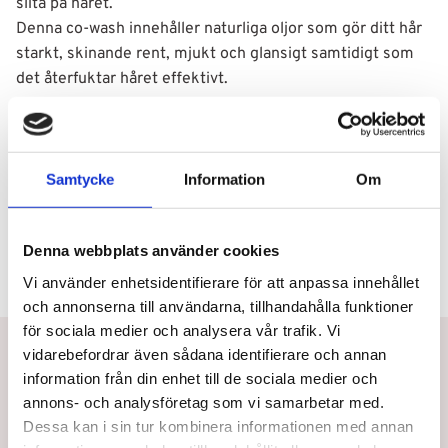
slita på håret.
Denna co-wash innehåller naturliga oljor som gör ditt hår
starkt, skinande rent, mjukt och glansigt samtidigt som
det återfuktar håret effektivt.
Användning
Samtycke
Information
Om
Ingredienser
Denna webbplats använder cookies
Vi använder enhetsidentifierare för att anpassa innehållet
och annonserna till användarna, tillhandahålla funktioner
för sociala medier och analysera vår trafik. Vi
Betala eller delbetala med Svea
vidarebefordrar även sådana identifierare och annan
information från din enhet till de sociala medier och
Snabb leverans
annons- och analysföretag som vi samarbetar med.
Utbildad personal
Dessa kan i sin tur kombinera informationen med annan