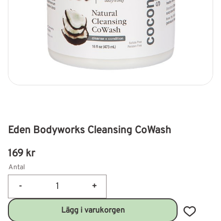
Eden Bodyworks Cleansing CoWash
169
kr
Antal
-
+
Lägg till 