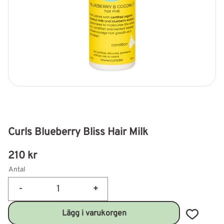
Curls Blueberry Bliss Hair Milk
210
kr
Antal
-
+
Lägg till 