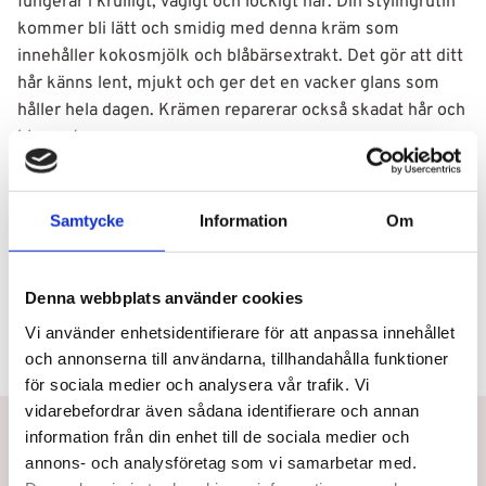
fungerar i krulligt, vågigt och lockigt hår. Din stylingrutin
kommer bli lätt och smidig med denna kräm som
innehåller kokosmjölk och blåbärsextrakt. Det gör att ditt
hår känns lent, mjukt och ger det en vacker glans som
håller hela dagen. Krämen reparerar också skadat hår och
kluvna toppar.
Användning
Samtycke
Information
Om
Ingredienser
Denna webbplats använder cookies
Vi använder enhetsidentifierare för att anpassa innehållet
och annonserna till användarna, tillhandahålla funktioner
för sociala medier och analysera vår trafik. Vi
vidarebefordrar även sådana identifierare och annan
Betala eller delbetala med Svea
information från din enhet till de sociala medier och
annons- och analysföretag som vi samarbetar med.
Snabb leverans