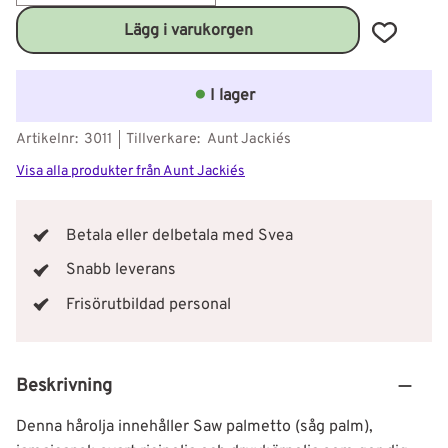
Lägg till 
I lager
Artikelnr
3011
Tillverkare
Aunt Jackie´s
Visa alla produkter från Aunt Jackie´s
Betala eller delbetala med Svea
Snabb leverans
Frisörutbildad personal
Beskrivning
Denna hårolja innehåller Saw palmetto (såg palm),