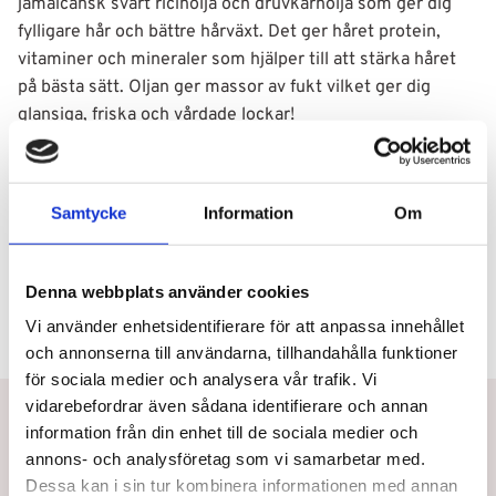
jamaicansk svart ricinolja och druvkärnolja som ger dig
fylligare hår och bättre hårväxt. Det ger håret protein,
vitaminer och mineraler som hjälper till att stärka håret
på bästa sätt. Oljan ger massor av fukt vilket ger dig
glansiga, friska och vårdade lockar!
Användning
Samtycke
Information
Om
Ingredienser
Denna webbplats använder cookies
Vi använder enhetsidentifierare för att anpassa innehållet
och annonserna till användarna, tillhandahålla funktioner
för sociala medier och analysera vår trafik. Vi
vidarebefordrar även sådana identifierare och annan
Betala eller delbetala med Klarna
information från din enhet till de sociala medier och
Snabb leverans
annons- och analysföretag som vi samarbetar med.
Dessa kan i sin tur kombinera informationen med annan