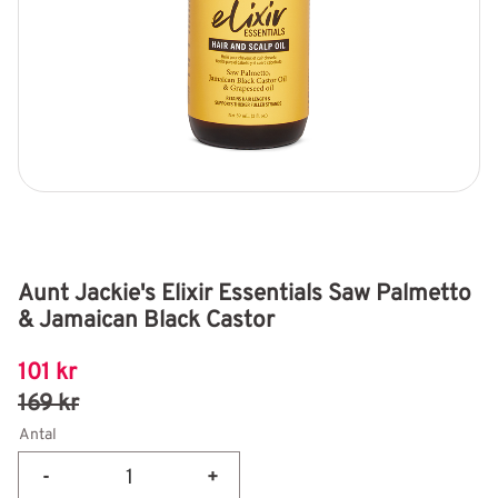
Aunt Jackie's Elixir Essentials Saw Palmetto
& Jamaican Black Castor
Nedsatt pris:
101
kr
Ordinarie pris:
169
kr
Antal
-
+