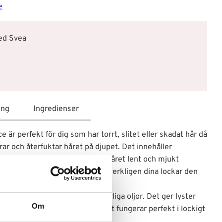
e
med Svea
ing
Ingredienser
är perfekt för dig som har torrt, slitet eller skadat hår då
r och återfuktar håret på djupet. Det innehåller
goolja och baobabolja som gör håret lent och mjukt
uvna hårtoppar. Produkten ger verkligen dina lockar den
gt medan de bevarar dina naturliga oljor. Det ger lyster
Om
 friskt, livfullt och fräscht. Det fungerar perfekt i lockigt
året till nya höjder!