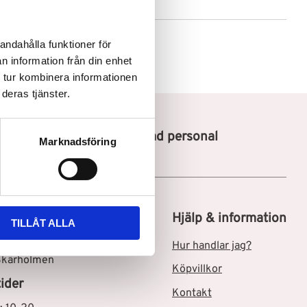
andahålla funktioner för
n information från din enhet
 tur kombinera informationen
deras tjänster.
Utbildad personal
Marknadsföring
tik i Skärholmen C
Hjälp & information
TILLÅT ALLA
msgatan 3
Hur handlar jag?
Skärholmen
Köpvillkor
ider
Kontakt