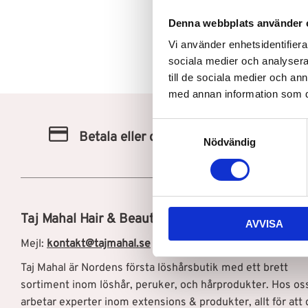
Denna webbplats använder 
Vi använder enhetsidentifierar
sociala medier och analysera 
till de sociala medier och a
med annan information som du 
S
Betala eller delbetala med Svea
Nödvändig
a
m
t
y
c
Taj Mahal Hair & Beauty AB
AVVISA
k
e
Mejl:
kontakt@tajmahal.se
s
Taj Mahal är Nordens första löshårsbutik med ett brett
v
sortiment inom löshår, peruker, och hårprodukter. Hos os
a
arbetar experter inom extensions & produkter, allt för att 
l