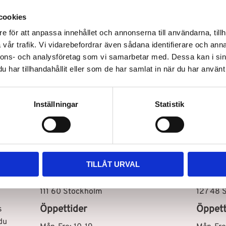
cookies
e för att anpassa innehållet och annonserna till användarna, tillh
vår trafik. Vi vidarebefordrar även sådana identifierare och anna
nnons- och analysföretag som vi samarbetar med. Dessa kan i sin
har tillhandahållit eller som de har samlat in när du har använt 
Snabb leverans
Inställningar
Statistik
Vår butik i Stockholm C
Vår bu
TILLÅT URVAL
Drottninggatan 100
Storhol
111 60 Stockholm
127 48 
Öppettider
Öppett
s
du