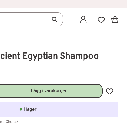
Kundva
Favoriter
cient Egyptian Shampoo
Lägg till 
I lager
ne Choice