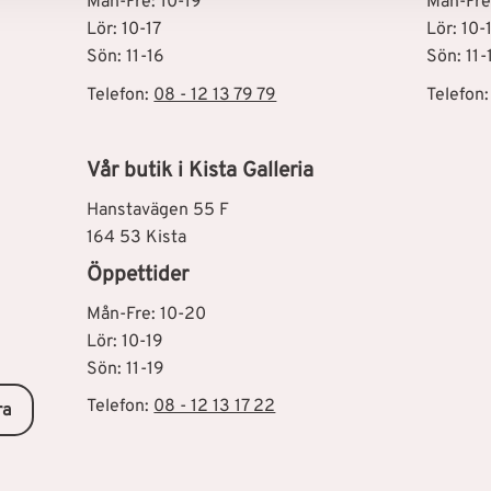
Mån-Fre: 10-19
Mån-Fre
Lör: 10-17
Lör: 10-
Sön: 11-16
Sön: 11-
Telefon:
08 - 12 13 79 79
Telefon
Vår butik i Kista Galleria
Hanstavägen 55 F
164 53 Kista
Öppettider
Mån-Fre: 10-20
Lör: 10-19
Sön: 11-19
Telefon:
08 - 12 13 17 22
ra