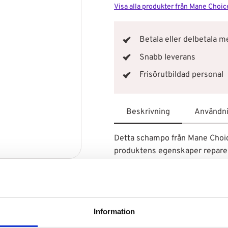
Visa alla produkter från Mane Choic
Betala eller delbetala 
Snabb leverans
Frisörutbildad personal
Beskrivning
Användn
Detta schampo från Mane Choice 
produktens egenskaper reparera
kalahariolja, silverbär, mongon
samtidigt som det reparerar kl
fuktboost de behöver!
Schampot tvättar håret ordentli
Information
och kommer få ditt hår att kännas
och krulligt hår och kommer ta h