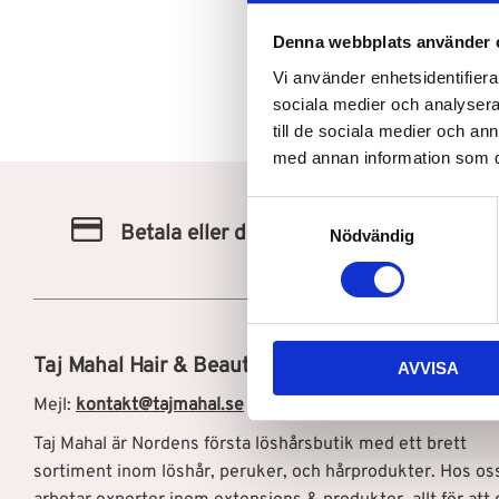
Denna webbplats använder 
Vi använder enhetsidentifierar
sociala medier och analysera 
till de sociala medier och a
med annan information som du 
S
Betala eller delbetala med Klarna
Nödvändig
a
m
t
y
c
Taj Mahal Hair & Beauty AB
AVVISA
k
e
Mejl:
kontakt@tajmahal.se
s
Taj Mahal är Nordens första löshårsbutik med ett brett
v
sortiment inom löshår, peruker, och hårprodukter. Hos os
a