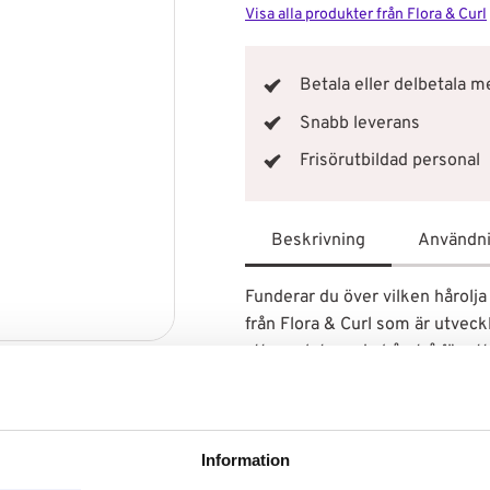
Visa alla produkter från Flora & Curl
Betala eller delbetala 
Snabb leverans
Frisörutbildad personal
Beskrivning
Användn
Funderar du över vilken hårolja
från Flora & Curl som är utveckl
att omsluta varje hårstrå för a
mjuka lockar. Oljan innehåller
jojoba, baobab och cramble. Des
hår och ger dig ett frizzfritt r
Information
UV-strålning. Det är helt enkelt