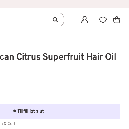
Kundva
Favoriter
ican Citrus Superfruit Hair Oil
avoriter
Tillfälligt slut
ra & Curl