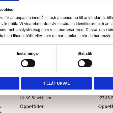
Volym:
100ml
cookies
e för att anpassa innehållet och annonserna till användarna, tillh
vår trafik. Vi vidarebefordrar även sådana identifierare och anna
nnons- och analysföretag som vi samarbetar med. Dessa kan i sin
har tillhandahållit eller som de har samlat in när du har använt 
Snabb leverans
Inställningar
Statistik
Vår butik i Stockholm C
Vår bu
TILLÅT URVAL
Drottninggatan 100
Storhol
111 60 Stockholm
127 48 
Öppettider
Öppett
s