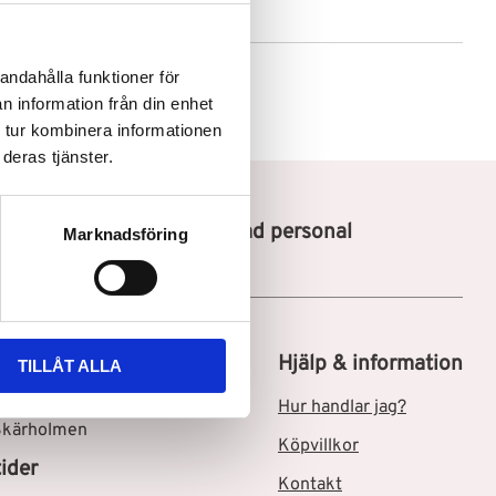
andahålla funktioner för
n information från din enhet
 tur kombinera informationen
deras tjänster.
Utbildad personal
Marknadsföring
tik i Skärholmen C
Hjälp & information
TILLÅT ALLA
msgatan 3
Hur handlar jag?
Skärholmen
Köpvillkor
ider
Kontakt