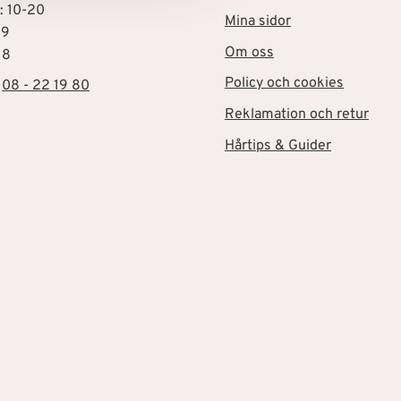
: 10-20
Mina sidor
19
Om oss
18
Policy och cookies
:
08 - 22 19 80
Reklamation och retur
Hårtips & Guider