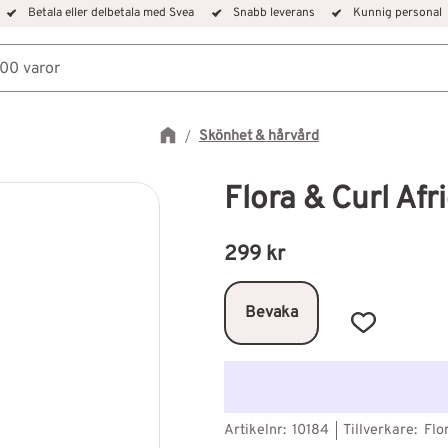
Betala eller delbetala med Svea
Snabb leverans
Kunnig personal
Skönhet & hårvård
Flora & Curl Afr
299
kr
Bevaka
Lägg till i f
Artikelnr
10184
Tillverkare
Flo