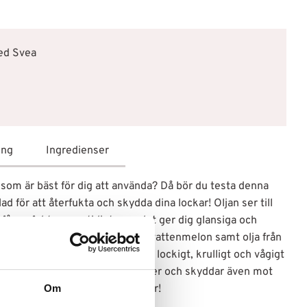
med Svea
ing
Ingredienser
 som är bäst för dig att använda? Då bör du testa denna
ad för att återfukta och skydda dina lockar! Oljan ser till
tt fånga fukten samtidigt som det ger dig glansiga och
 mandarin, papaya, avokado och vattenmelon samt olja från
sa ingredienser är perfekta för lockigt, krulligt och vågigt
esultat. Oljan är rik på antioxidanter och skyddar även mot
Om
 ett måste för att skydda ditt hår!