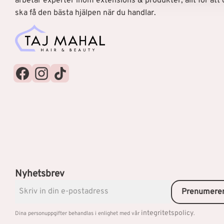
arbetar experter inom extensions & produkter, allt för att 
l
ska få den bästa hjälpen när du handlar.
Nyhetsbrev
Prenumere
integritetspolicy
Dina personuppgifter behandlas i enlighet med vår
.