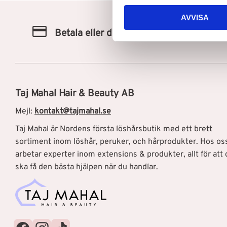
c
AVVISA
k
e
Betala eller delbetala med Klarna
s
v
a
l
Taj Mahal Hair & Beauty AB
Mejl:
kontakt@tajmahal.se
Taj Mahal är Nordens första löshårsbutik med ett brett
sortiment inom löshår, peruker, och hårprodukter. Hos os
arbetar experter inom extensions & produkter, allt för att 
ska få den bästa hjälpen när du handlar.