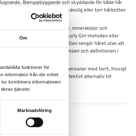
 lugnande, återuppbyggande och skyddande för både hår
n särskilt lämplig för dig med känslig eller torr hårbotten
 rengöring.
och fri från sulfater, silikoner, mineraloljor och
tt utmärkt val för dig som följer Curly Girl-metoden eller
Om
ch skonsam produkt som möjligt. Den rengör håret utan att
ket hjälper till att bevara fuktbalansen och definitionen i
andahålla funktioner för
 men är särskilt uppskattad av personer med torrt, frissigt
n information från din enhet
 behöver ett skonsamt men effektivt alternativ till
 tur kombinera informationen
deras tjänster.
Marknadsföring