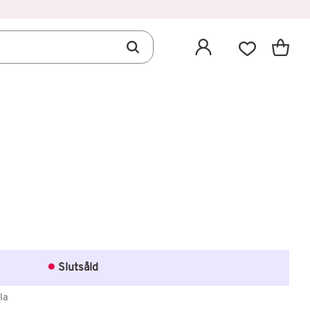
Kundva
Favoriter
avoriter
Slutsåld
la