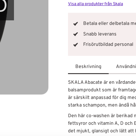
D
Visa alla produkter från Skala
Betala eller delbetala 
Snabb leverans
Frisörutbildad personal
Beskrivning
Användn
SKALA Abacate är en vårdande 
balsamprodukt som är framtagen
är särskilt anpassad för dig med
starka schampon, men ändå hålla
Den här co-washen är berikad m
fettsyror och vitamin A, D och E
det mjukt, glansigt och lätt at