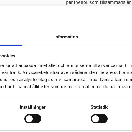
panthenol, som tillsammans är
och hårbotten. Det gör produkte
som ändå behöver regelbunden
SKALA Abacate är 100 % vegansk 
parabener, vilket gör den till e
Information
helt enkelt vill ha en så ren o
ta bort de naturliga oljorna, vil
cookies
dina lockar.
e för att anpassa innehållet och annonserna till användarna, tillh
Produkten passar alla hårtyper,
vår trafik. Vi vidarebefordrar även sådana identifierare och anna
eller kemiskt behandlat hår som
nnons- och analysföretag som vi samarbetar med. Dessa kan i sin
traditionellt schampo.
har tillhandahållit eller som de har samlat in när du har använt 
Volym:
1000g
Inställningar
Statistik