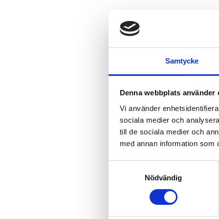
Samtycke
Denna webbplats använder 
Vi använder enhetsidentifierar
sociala medier och analysera 
till de sociala medier och a
med annan information som du 
S
Nödvändig
a
m
t
y