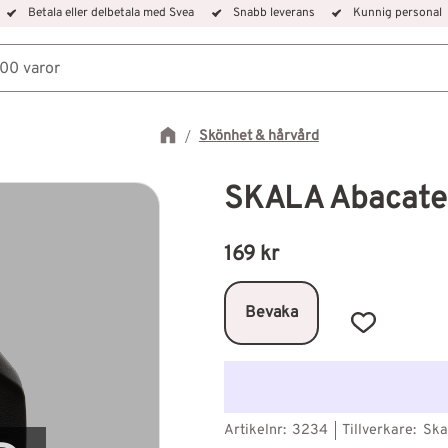
Betala eller delbetala med Svea
Snabb leverans
Kunnig personal
Skönhet & hårvård
SKALA Abacate
169
kr
Bevaka
Lägg till i f
Artikelnr
3234
Tillverkare
Ska