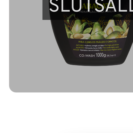
SLUTSÅL