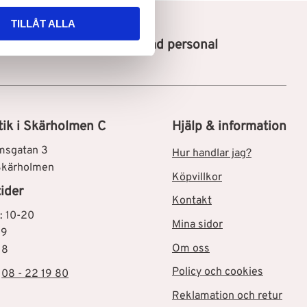
TILLÅT ALLA
Utbildad personal
tik i Skärholmen C
Hjälp & information
msgatan 3
Hur handlar jag?
Skärholmen
Köpvillkor
ider
Kontakt
: 10-20
Mina sidor
19
Om oss
18
Policy och cookies
:
08 - 22 19 80
Reklamation och retur