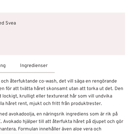
med Svea
ing
Ingredienser
och återfuktande co-wash, det vill säga en rengörande
 för att tvätta håret skonsamt utan att torka ut det. Den
 lockigt, krulligt eller texturerat hår som vill undvika
 håret rent, mjukt och fritt från produktrester.
ed avokadoolja, en näringsrik ingrediens som är rik på
. Avokado hjälper till att återfukta håret på djupet och gör
t hantera. Formulan innehåller även aloe vera och