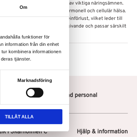
r till en mer effektiv absorption av viktiga näringsämnen.
Om
 av laurinsyra, vilket stödjer hormonell och cellulär hälsa.
årets fibrer och förhindrar proteinförlust, vilket leder till
 hår. Oljan är också mycket fuktgivande och passar särskilt
rrt hår.
andahålla funktioner för
n information från din enhet
 tur kombinera informationen
deras tjänster.
Marknadsföring
Utbildad personal
TILLÅT ALLA
tik i Skärholmen C
Hjälp & information