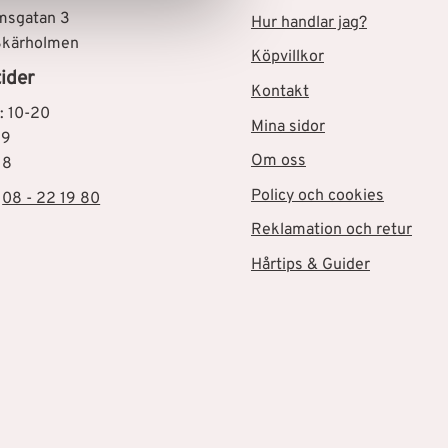
msgatan 3
Hur handlar jag?
Skärholmen
Köpvillkor
ider
Kontakt
: 10-20
Mina sidor
19
Om oss
18
Policy och cookies
:
08 - 22 19 80
Reklamation och retur
Hårtips & Guider