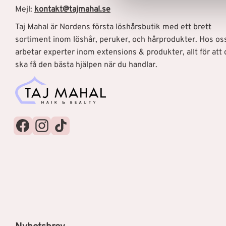
v
Mejl:
kontakt@tajmahal.se
a
Taj Mahal är Nordens första löshårsbutik med ett brett
l
sortiment inom löshår, peruker, och hårprodukter. Hos os
arbetar experter inom extensions & produkter, allt för att 
ska få den bästa hjälpen när du handlar.