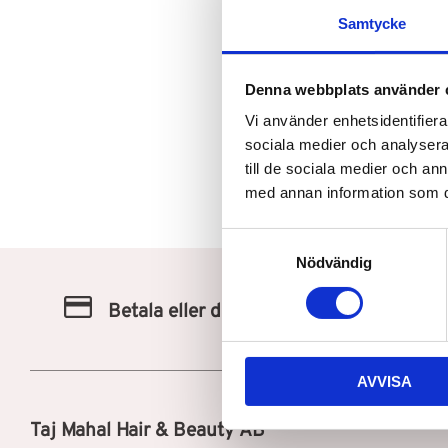
Samtycke
Denna webbplats använder 
Vi använder enhetsidentifierar
sociala medier och analysera 
till de sociala medier och a
med annan information som du 
S
Nödvändig
a
m
Betala eller delbetala med Klarna
t
y
c
AVVISA
k
e
Taj Mahal Hair & Beauty AB
s