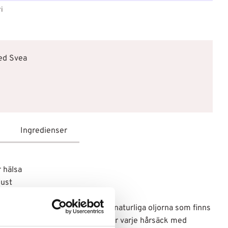
i
med Svea
Ingredienser
r hälsa
lust
ården. Oljan är en av de rikaste naturliga oljorna som finns
ga håret på djupet, vilket förser varje hårsäck med