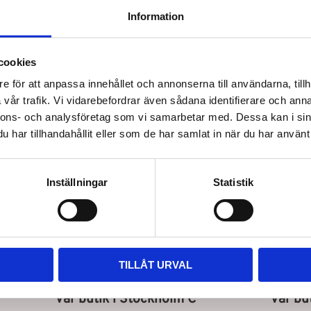
näringsrika fettsyror som bidra
Information
Kokosolja innehåller höga halter
Denna fettsyra tränger sig in i h
starkare, tjockare och friskare
cookies
bra för personer med lockigt, to
e för att anpassa innehållet och annonserna till användarna, tillh
vår trafik. Vi vidarebefordrar även sådana identifierare och anna
nnons- och analysföretag som vi samarbetar med. Dessa kan i sin
har tillhandahållit eller som de har samlat in när du har använt 
Inställningar
Statistik
Snabb leverans
TILLÅT URVAL
Vår butik i Stockholm C
Vår bu