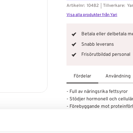
Artikelnr
10482
Tillverkare
Yar
Visa alla produkter från Yari
Betala eller delbetala 
Snabb leverans
Frisörutbildad personal
Fördelar
Användning
- Full av näringsrika fettsyror
- Stödjer hormonell och cellulä
- Förebyggande mot proteinför
- Djupt återfuktande
Kokosolja är ett måste för hårv
och har möjlighet att genomträn