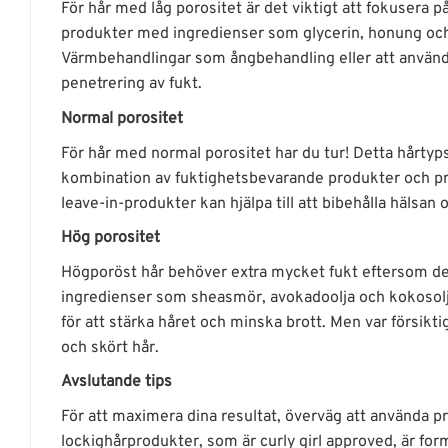
För hår med låg porositet är det viktigt att fokusera 
produkter med ingredienser som glycerin, honung och 
Värmbehandlingar som ångbehandling eller att använda e
penetrering av fukt.
Normal porositet
För hår med normal porositet har du tur! Detta hårtyp
kombination av fuktighetsbevarande produkter och pr
leave-in-produkter kan hjälpa till att bibehålla hälsan 
Hög porositet
Högporöst hår behöver extra mycket fukt eftersom de
ingredienser som sheasmör, avokadoolja och kokosolja f
för att stärka håret och minska brott. Men var försikt
och skört hår.
Avslutande tips
För att maximera dina resultat, överväg att använda pr
lockighårprodukter, som är curly girl approved, är for