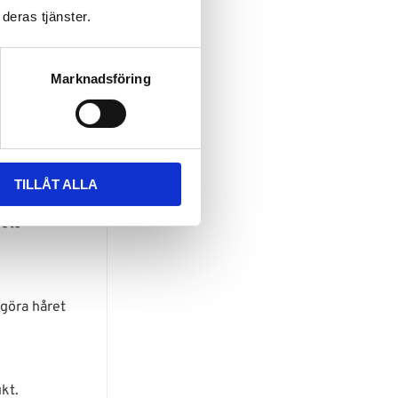
deras tjänster.
dra kan ha
Marknadsföring
 öppnar
ch
TILLÅT ALLA
rets
 göra håret
kt.