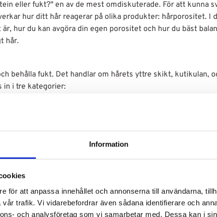
rotein eller fukt?" en av de mest omdiskuterade. För att kunna s
erkar hur ditt hår reagerar på olika produkter: hårporositet. I 
 är, hur du kan avgöra din egen porositet och hur du bäst bala
gt hår.
ch behålla fukt. Det handlar om hårets yttre skikt, kutikulan, 
 in i tre kategorier:
om gör det svårt för fukt och produkter att tränga in. Håret ka
an att absorberas ordentligt.
pna, vilket innebär att fukt och produkter absorberas relativt lät
Information
dade, vilket gör att fukt snabbt kan absorberas men också förlo
r värmeskador.
cookies
åverkas av flera faktorer, både interna och externa. Här är någ
e för att anpassa innehållet och annonserna till användarna, tillh
:
vår trafik. Vi vidarebefordrar även sådana identifierare och anna
nnons- och analysföretag som vi samarbetar med. Dessa kan i sin