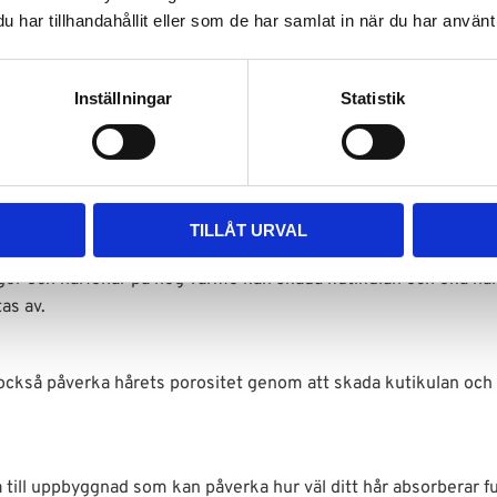
har tillhandahållit eller som de har samlat in när du har använt 
na gener. Vissa människor har naturligt lågt poröst hår medan an
Inställningar
Statistik
an skada kutikulan och öka hårets porositet. Dessa processer
ändring, men de kan också göra håret mer mottagligt för skador o
TILLÅT URVAL
er och hårfönar på hög värme kan skada kutikulan och öka hå
tas av.
n också påverka hårets porositet genom att skada kutikulan och
till uppbyggnad som kan påverka hur väl ditt hår absorberar fu