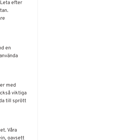
Leta efter
tan.
are
nd en
 använda
ter med
också viktiga
 till sprött
et. Våra
in, oavsett