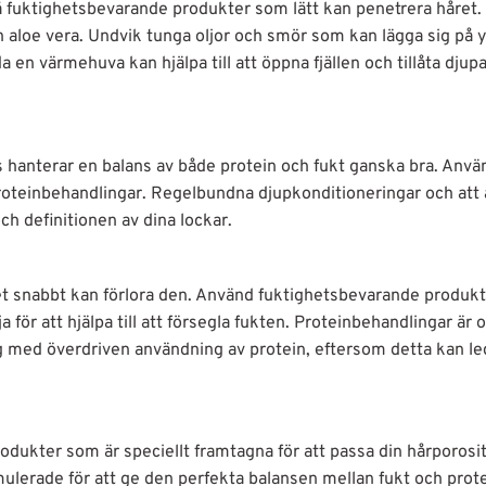
på fuktighetsbevarande produkter som lätt kan penetrera håret. 
aloe vera. Undvik tunga oljor och smör som kan lägga sig på y
n värmehuva kan hjälpa till att öppna fjällen och tillåta djup
s hanterar en balans av både protein och fukt ganska bra. Anvä
oteinbehandlingar. Regelbundna djupkonditioneringar och att
och definitionen av dina lockar.
t snabbt kan förlora den. Använd fuktighetsbevarande produk
ör att hjälpa till att försegla fukten. Proteinbehandlingar är 
ig med överdriven användning av protein, eftersom detta kan leda
odukter som är speciellt framtagna för att passa din hårporosit
mulerade för att ge den perfekta balansen mellan fukt och prote