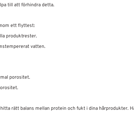
 till att förhindra detta.
nom ett flyttest:
alla produktrester.
rumstempererat vatten.
rmal porositet.
porositet.
 hitta rätt balans mellan protein och fukt i dina hårprodukter. H