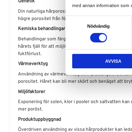
Genetik
med annan information som du 
Din naturliga hårporositet bestäms till stor del av di
högre porositet från födseln.
S
Nödvändig
a
Kemiska behandlingar
m
Behandlingar som färgning, blekning och permanent k
t
hårets fjäll för att möjliggöra färgning eller formför
y
fuktförlust.
c
AVVISA
k
Värmeverktyg
e
Användning av värmeverktyg som plattänger, locktäng
s
porositet. Håret kan bli mer skört och benäget att bry
v
a
Miljöfaktorer
l
Exponering för solen, klor i pooler och saltvatten ka
mer poröst.
Produktuppbyggnad
Överdriven användning av vissa hårprodukter kan leda 