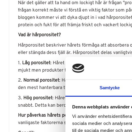
När det gäller att ta hand om lockigt hår är frågan "p
frågan korrekt måste vi förstå en viktig faktor som påv
bloggen kommer vi att dyka djupt in i vad hårporositet
protein och fukt för att främja friskt och vackert locki
Vad är hårporositet?
Hårporositet beskriver hårets förmåga att absorbera o
eller stängda dess fjäll är. Hårporositet delas vanligtvis
1.
Låg porositet
: Håret har tätt sammanpackade fjäll s
mjukt men produkter tenderar att lägga sig på ytan ut
2.
Normal porositet
: Håret har fjäll som är måttligt öp
den mest hanterbara typen av porositet.
Samtycke
3.
Hög porositet
: Håret har fjäll som är öppna och ska
snabbt. Detta kan bero på kemiska behandlingar elle
Denna webbplats använder 
Hur påverkas hårets porositet?
Hårets porositet kan p
Vi använder enhetsidentifierar
vanligaste faktorerna som kan ändra din hårporositet
sociala medier och analysera 
till de sociala medier och a