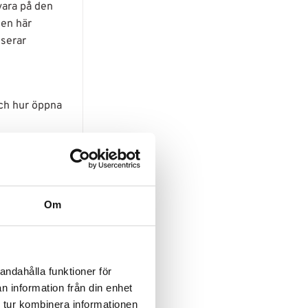
vara på den
den här
nserar
och hur öppna
n kännas
t. Detta är
Om
ras lika
ra av de
andahålla funktioner för
n information från din enhet
 tur kombinera informationen