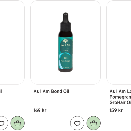
l
As I Am Bond Oil
As I Am L
Pomegrana
GroHair Oi
169
kr
159
kr
Lägg till i favoriter
Lägg till i favoriter