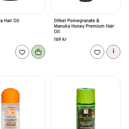
a Hair Oil
Difeel Pomegranate & 
Manuka Honey Premium Hair 
Oil
169
kr
Lägg till i favoriter
Lägg till i favori