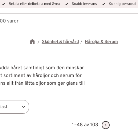
Betala eller delbetala med Svea
Snabb leverans
Kunnig personal
Skönhet & hårvård
Hårolja & Serum
 skydda håret samtidigt som den minskar
ett sortiment av håroljor och serum för
ns allt från lätta oljor som ger glans till
dast
i lager
85
1–
48
av
103