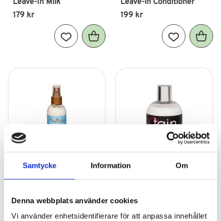
Leave-In Milk
Leave-in Conditioner
179
kr
199
kr
Lägg till i favoriter
Lägg till i fav
Samtycke
Information
Om
Shea Moisture Manuka 
TGIN Leave-In 
Denna webbplats använder cookies
Honey & Yogurt Multi-
Conditioner
Action Leave-In
Vi använder enhetsidentifierare för att anpassa innehållet