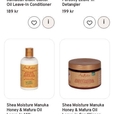
Jamaican Black Castor 
Porosity Leave-in 
Oil Leave-In Conditioner
Detangler
189
kr
199
kr
Lägg till i favoriter
Lägg till i fav
Shea Moisture Manuka 
Shea Moisture Manuka 
Honey & Mafura Oil 
Honey & Mafura Oil 