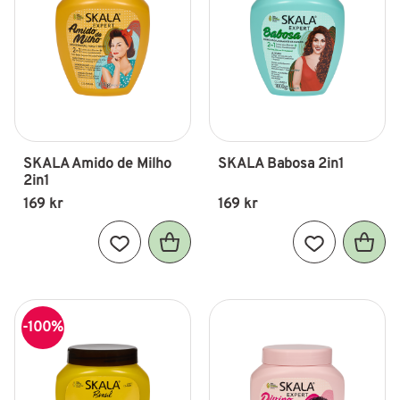
SKALA Amido de Milho 
SKALA Babosa 2in1
2in1
169
kr
169
kr
Lägg till i favoriter
Lägg till i fav
100
%