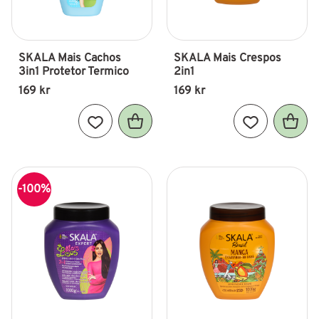
SKALA Mais Cachos 
SKALA Mais Crespos 
3in1 Protetor Termico
2in1
169
kr
169
kr
Lägg till i favoriter
Lägg till i fav
100
%