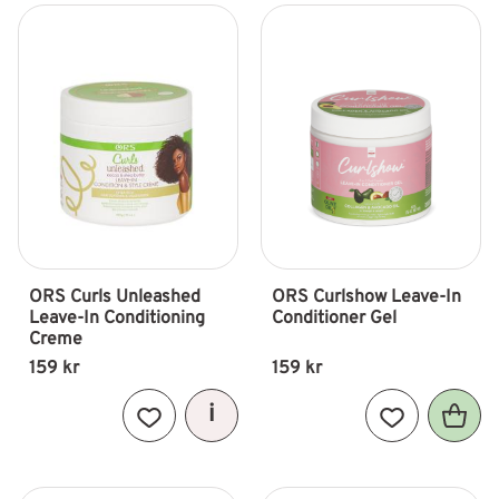
ORS Curls Unleashed 
ORS Curlshow Leave-In 
Leave-In Conditioning 
Conditioner Gel
Creme
159
kr
159
kr
Lägg till i favoriter
Lägg till i fav