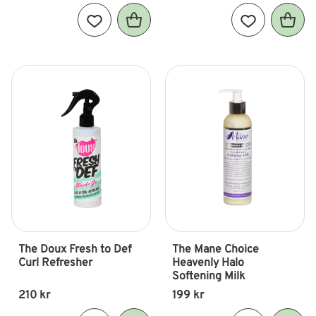
Lägg till i favoriter
Lägg till i fav
The Doux Fresh to Def 
The Mane Choice 
Curl Refresher
Heavenly Halo 
Softening Milk
210
kr
199
kr