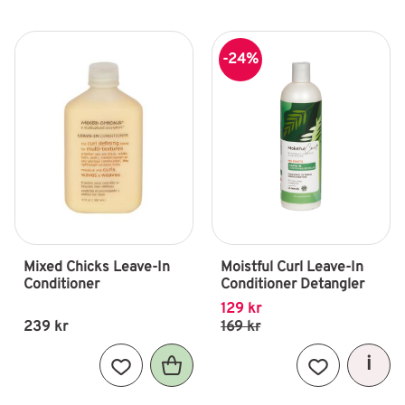
24
%
Mixed Chicks Leave-In 
Moistful Curl Leave-In 
Conditioner
Conditioner Detangler
129
kr
239
kr
169
kr
Lägg till i favoriter
Lägg till i fav