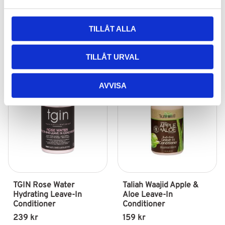
249
kr
249
kr
a
l
Lägg till i favoriter
Lägg till i fav
TILLÅT ALLA
TILLÅT URVAL
AVVISA
TGIN Rose Water 
Taliah Waajid Apple & 
Hydrating Leave-In 
Aloe Leave-In 
Conditioner
Conditioner
239
kr
159
kr