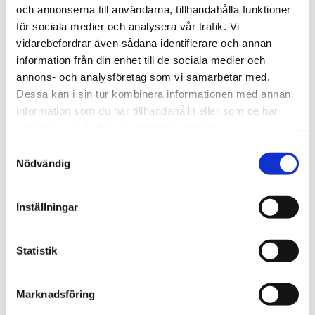
och annonserna till användarna, tillhandahålla funktioner
179
kr
249
kr
för sociala medier och analysera vår trafik. Vi
vidarebefordrar även sådana identifierare och annan
Lägg till i favoriter
Lägg till i fav
information från din enhet till de sociala medier och
annons- och analysföretag som vi samarbetar med.
Dessa kan i sin tur kombinera informationen med annan
information som du har tillhandahållit eller som de har
samlat in när du har använt deras tjänster.
S
Nödvändig
a
m
t
Inställningar
y
c
k
Statistik
e
TGIN Miracle Repair 
TGIN Miracle Repair 
Curl Food
Protective Leave In 
s
Marknadsföring
Conditioner
v