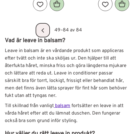
Lägg till i favoriter
Lägg till i fav
49–
84
av
84
Vad är leave in balsam?
Leave in balsam är en vårdande produkt som appliceras
efter tvätt och inte ska sköljas ur. Den hjälper till att
återfukta håret, minska friss och göra längderna mjukare
och lättare att reda ut. Leave in conditioner passar
särskilt bra för torrt, lockigt, frissigt eller behandlat hår,
men det finns även lätta sprayer för fint hår som behöver
fukt utan att tyngas ner.
Till skillnad från vanligt
balsam
fortsätter en leave in att
vårda håret efter att du lämnat duschen. Den fungerar
också bra som grund inför styling.
Hur väljer du rätt leave in produkt?