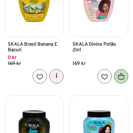
SKALA Brasil Banana E 
SKALA Divino Potão 
Bacuri
2in1
0
kr
169
kr
169
kr
Lägg till i favoriter
Lägg till i fav