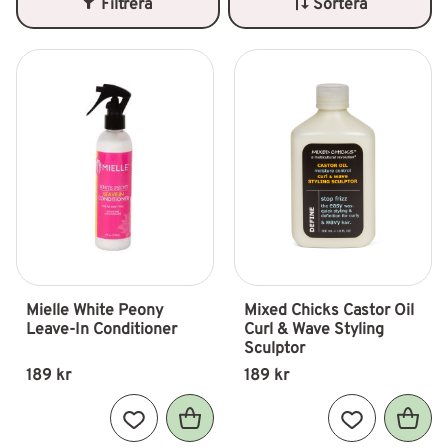
Filtrera
Sortera
Mielle White Peony 
Mixed Chicks Castor Oil 
Leave-In Conditioner
Curl & Wave Styling 
Sculptor
189
kr
189
kr
Lägg till i favoriter
Lägg till i fav